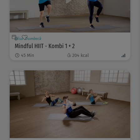
Elisa Dambeck
Mindful HIIT - Kombi 1 + 2
45
Min
204
kcal