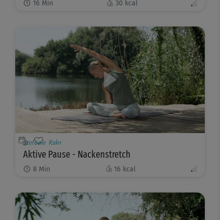
16
Min
30
kcal
Stefanie Rohr
Aktive Pause - Nackenstretch
8
Min
16
kcal