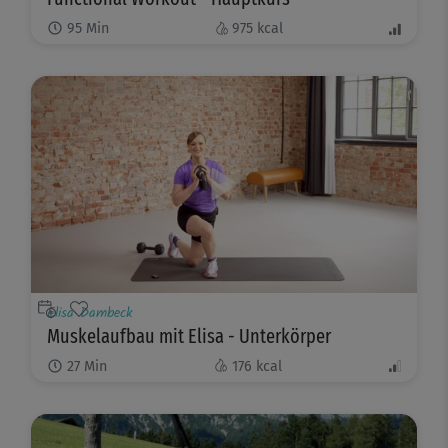
95
Min
975
kcal
Elisa Dambeck
Muskelaufbau mit Elisa - Unterkörper
27
Min
176
kcal