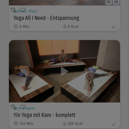
DE
EN
Gabriela Bozic
Yoga All I Need - Entspannung
8
Min
8
kcal
Karo Wagner
Yin Yoga mit Karo - komplett
103
Min
206
kcal