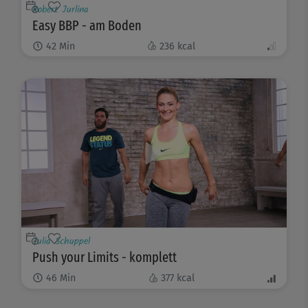
Robert Jurlina
Easy BBP - am Boden
42
Min
236
kcal
Julia Schuppel
Push your Limits - komplett
46
Min
377
kcal