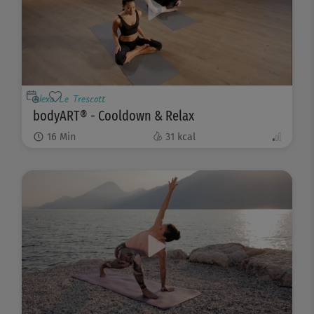
Alexa Le Trescott
bodyART® - Cooldown & Relax
16
Min
31
kcal