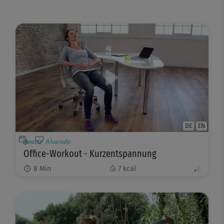
DE
EN
Anette Alvaredo
Office-Workout - Kurzentspannung
8
Min
7
kcal