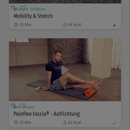
Michaela Süßbauer
Mobility & Stretch
33
Min
96
kcal
Erik Strupat
Painfree Fascia® - Aufrichtung
32
Min
62
kcal