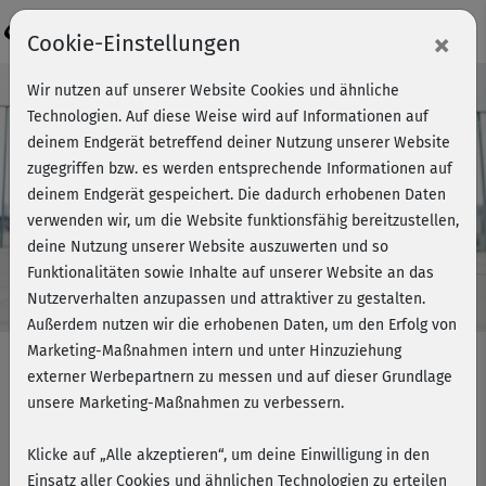
Login
×
Cookie-Einstellungen
Wir nutzen auf unserer Website Cookies und ähnliche
Technologien. Auf diese Weise wird auf Informationen auf
deinem Endgerät betreffend deiner Nutzung unserer Website
zugegriffen bzw. es werden entsprechende Informationen auf
deinem Endgerät gespeichert. Die dadurch erhobenen Daten
verwenden wir, um die Website funktionsfähig bereitzustellen,
deine Nutzung unserer Website auszuwerten und so
Funktionalitäten sowie Inhalte auf unserer Website an das
Männersache
Nutzerverhalten anzupassen und attraktiver zu gestalten.
Außerdem nutzen wir die erhobenen Daten, um den Erfolg von
Unsere beliebtesten Kurse unter
Marketing-Maßnahmen intern und unter Hinzuziehung
Männern
externer Werbepartnern zu messen und auf dieser Grundlage
unsere Marketing-Maßnahmen zu verbessern.
Kraft & Ausdauer
Office-Workouts
Klicke auf „Alle akzeptieren“, um deine Einwilligung in den
Entspannungskurse zum Abschalten
Einsatz aller Cookies und ähnlichen Technologien zu erteilen