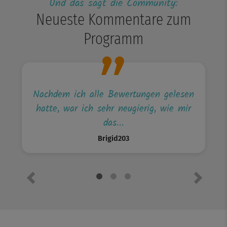
Und das sagt die Community:
Neueste Kommentare zum
Programm
Nachdem ich alle Bewertungen gelesen
hatte, war ich sehr neugierig, wie mir
das...
Brigid203
Vorheriges Element
Nächste