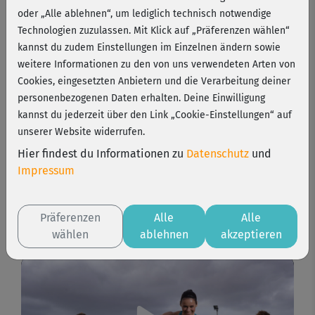
oder „Alle ablehnen“, um lediglich technisch notwendige
Technologien zuzulassen. Mit Klick auf „Präferenzen wählen“
Effektives Training für alle Muskelgruppen: Michaela
kannst du zudem Einstellungen im Einzelnen ändern sowie
Süßbauer präsentiert ein intensives Multilevel-Programm
weitere Informationen zu den von uns verwendeten Arten von
mit speziellen Schwerpunkt-Kursen für einzelne
Cookies, eingesetzten Anbietern und die Verarbeitung deiner
Körperpartien. Du trainierst 5-6x die Woche – perfekt, um
personenbezogenen Daten erhalten. Deine Einwilligung
schnell auf ein höheres Fitnesslevel zu kommen!
kannst du jederzeit über den Link „Cookie-Einstellungen“ auf
unserer Website widerrufen.
6 Wochen
3-5 Std./Woche
Level 3+
Hier findest du Informationen zu
Datenschutz
und
Impressum
Programm starten
Präferenzen
Alle
Alle
wählen
ablehnen
akzeptieren