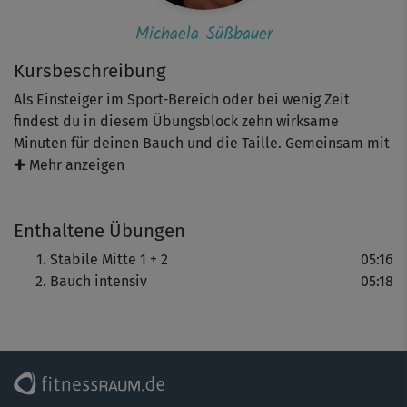
Michaela Süßbauer
Kursbeschreibung
Als Einsteiger im Sport-Bereich oder bei wenig Zeit
findest du in diesem Übungsblock zehn wirksame
Minuten für deinen Bauch und die Taille. Gemeinsam mit
Michaela Süßbauer trainierst du am Boden. Du kannst
✚ Mehr anzeigen
die Übungen auf Wunsch durch den Einsatz von
Kurzhanteln oder kleinen Wasserflaschen intensivieren.
Enthaltene Übungen
Ziel ist die Kräftigung deiner Körpermitte, die nicht nur
ein Hingucker werden soll, sondern auch für eine
Stabile Mitte 1 + 2
05:16
aufrechte Haltung und eine gute Balance wichtig ist.
Bauch intensiv
05:18
Tipp: Achte beim Mitmachen immer auf eine gute
Körperspannung und -haltung sowie eine saubere
Bewegungsausführung. So werden alle Übungen noch
effektiver