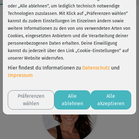
oder „Alle ablehnen“, um lediglich technisch notwendige
Workout-Facts
Technologien zuzulassen. Mit Klick auf „Präferenzen wählen“
kannst du zudem Einstellungen im Einzelnen ändern sowie
leicht
weitere Informationen zu den von uns verwendeten Arten von
11 Min
Cookies, eingesetzten Anbietern und die Verarbeitung deiner
52 kcal
personenbezogenen Daten erhalten. Deine Einwilligung
kannst du jederzeit über den Link „Cookie-Einstellungen“ auf
Michaela Süßbauer
unserer Website widerrufen.
Matte, 2 Kurzhanteln oder Wasserflaschen
Hier findest du Informationen zu
Datenschutz
und
Kurs ist Bestandteil von
Impressum
Split Training
Präferenzen
Alle
Alle
wählen
ablehnen
akzeptieren