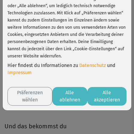
oder „Alle ablehnen“, um lediglich technisch notwendige
Technologien zuzulassen. Mit Klick auf „Präferenzen wählen“
Wir machen dich fit für den Strand mit unserem 6-
kannst du zudem Einstellungen im Einzelnen ändern sowie
wöchigen Bikini-Programm für Einsteiger. Dich erwartet ein
weitere Informationen zu den von uns verwendeten Arten von
effektiver Mix aus Bodyshaping-, Fatburner- und BBP-
Cookies, eingesetzten Anbietern und die Verarbeitung deiner
Einheiten – für eine tolle Silhouette und knackige Kurven!
personenbezogenen Daten erhalten. Deine Einwilligung
- Jetzt mit neuen Kursen!
kannst du jederzeit über den Link „Cookie-Einstellungen“ auf
unserer Website widerrufen.
6 Wochen
1-2 Std./Woche
Level 1
Hier findest du Informationen zu
Datenschutz
und
Impressum
Programm starten
Präferenzen
Alle
Alle
wählen
ablehnen
akzeptieren
Und das bekommst du