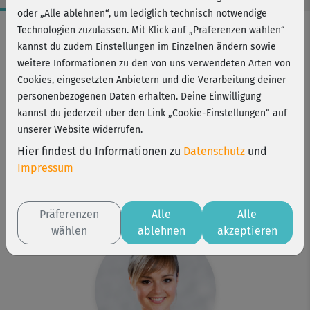
oder „Alle ablehnen“, um lediglich technisch notwendige
Workout-Facts
Technologien zuzulassen. Mit Klick auf „Präferenzen wählen“
kannst du zudem Einstellungen im Einzelnen ändern sowie
leicht
weitere Informationen zu den von uns verwendeten Arten von
38 Min
Cookies, eingesetzten Anbietern und die Verarbeitung deiner
235 kcal
personenbezogenen Daten erhalten. Deine Einwilligung
kannst du jederzeit über den Link „Cookie-Einstellungen“ auf
Elisa Dambeck
unserer Website widerrufen.
Matte
Hier findest du Informationen zu
Datenschutz
und
Kurs ist Bestandteil von
Impressum
Find your style
Fit mit HIIT
Bikini-fit easy
Präferenzen
Alle
Alle
wählen
ablehnen
akzeptieren