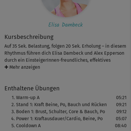
Elisa Dambeck
Kursbeschreibung
Auf 35 Sek. Belastung, folgen 20 Sek. Erholung – in diesem
Rhythmus führen dich Elisa Dambeck und Alex Epperson
durch ein EinsteigerInnen-freundliches, effektives
Workout zum Verbessern deiner Grundfitness. Im Fokus
✚ Mehr anzeigen
stehen die gesundheitsfördernde Stärkung deiner
Muskeln sowie deine Kraftausdauer. Trainiert wird sowohl
Enthaltene Übungen
im Stand, als auch auf deiner Matte – und vor dem
wohlverdienten Cooldown, darfst du für 5 Minuten noch
Warm-up A
05:21
einmal alles geben.
Stand 1: Kraft Beine, Po, Bauch und Rücken
09:21
Boden 1: Brust, Schulter, Core & Bauch, Po
09:12
Hinweis: Für eine weniger intensive, gelenkschonende
Power 1: Kraftausdauer/Cardio, Beine, Po
05:07
Version, lasse gerne gemeinsam mit Elisa die Sprünge im
Cooldown A
08:40
abschließenden Power-Teil weg.