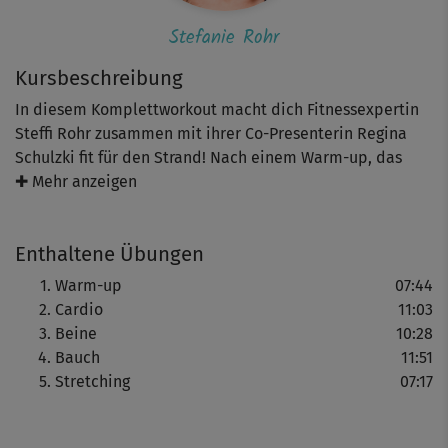
Stefanie Rohr
Kursbeschreibung
In diesem Komplettworkout macht dich Fitnessexpertin
Steffi Rohr zusammen mit ihrer Co-Presenterin Regina
Schulzki fit für den Strand! Nach einem Warm-up, das
deinen Body auf Betriebstemperatur bringt, legst du mit
✚ Mehr anzeigen
einer Power-Cardio-Runde los, die jede Menge Kalorien
verbrennt. Danach trainierst du zuerst die Bein- und
Enthaltene Übungen
Pomuskulatur sowie im Anschluss daran Bauch und
Rücken. Dabei zeigt dir Regina immer wieder leichtere
Warm-up
07:44
Varianten und Steffi das nächsthöhere Level, bei dem
Cardio
11:03
auch deine Balance gefördert wird. Das Stretching am
Beine
10:28
Ende liefert dir nach dem Training die richtige Portion
Bauch
11:51
Entspannung.
Stretching
07:17
Tipp: Achte bei allen Übungen auf eine gute
Körperhaltung und -spannung. Das macht dein Training