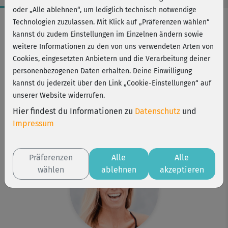
oder „Alle ablehnen“, um lediglich technisch notwendige
Workout-Facts
Technologien zuzulassen. Mit Klick auf „Präferenzen wählen“
kannst du zudem Einstellungen im Einzelnen ändern sowie
leicht
weitere Informationen zu den von uns verwendeten Arten von
6 Min
Cookies, eingesetzten Anbietern und die Verarbeitung deiner
19 kcal
personenbezogenen Daten erhalten. Deine Einwilligung
kannst du jederzeit über den Link „Cookie-Einstellungen“ auf
Stefanie Rohr
unserer Website widerrufen.
Matte
Hier findest du Informationen zu
Datenschutz
und
Kurs ist Bestandteil von
Impressum
Schlank in 6 Wochen – Easy
Präferenzen
Alle
Alle
wählen
ablehnen
akzeptieren