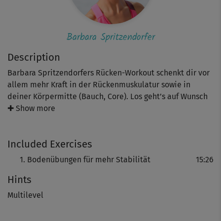
Barbara Spritzendorfer
Description
Barbara Spritzendorfers Rücken-Workout schenkt dir vor
allem mehr Kraft in der Rückenmuskulatur sowie in
deiner Körpermitte (Bauch, Core). Los geht’s auf Wunsch
mit dem Warm-up am Boden aus ihrer Kursreihe, für das
✚ Show more
du direkt auf deine Matte kommst. Hier dehnst und
mobilisierst du deinen Körper mit kleinen, aber
Included Exercises
wirkungsvollen Bewegungen.
Bodenübungen für mehr Stabilität
15:26
Es folgen Bodenübungen für mehr Stabilität. Jetzt
Hints
kommst du in den Vierfüßlerstand - du hebst ein Bein
und den gegenüberliegenden Arm und hältst die
Multilevel
Spannung im Bauch. Dann folgt die Gegenbewegung, bei
der du die Hand gegen dein Knie bringst. Außerdem