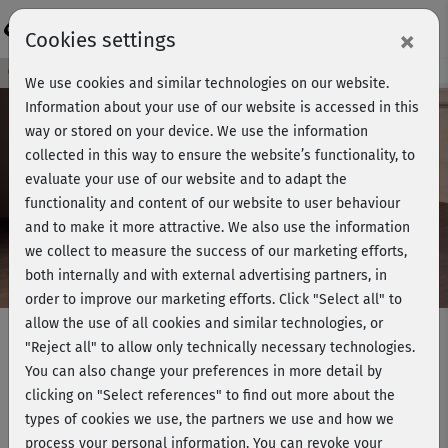
Login
×
Cookies settings
Course preview - join now!
We use cookies and similar technologies on our website.
Information about your use of our website is accessed in this
way or stored on your device. We use the information
collected in this way to ensure the website’s functionality, to
Play
evaluate your use of our website and to adapt the
functionality and content of our website to user behaviour
Video
and to make it more attractive. We also use the information
we collect to measure the success of our marketing efforts,
both internally and with external advertising partners, in
order to improve our marketing efforts.
Click "Select all" to
allow the use of all cookies and similar technologies, or
"Reject all" to allow only technically necessary technologies.
You can also change your preferences in more detail by
Barbaras Rücken-Workout - am
clicking on "Select references" to find out more about the
Boden
types of cookies we use, the partners we use and how we
process your personal information. You can revoke your