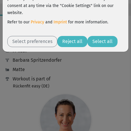
consent at any time via the "Cookie Settings" link on our
website.
Workout Facts
Refer to our
Privacy
and
Imprint
for more information.
beginner
Select preferences
15 Min
Reject all
Select all
77 kcal
Barbara Spritzendorfer
Matte
Workout is part of
Rückenfit easy (DE)