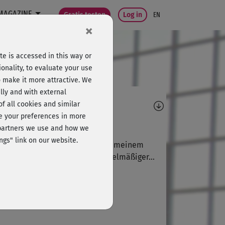
MAGAZINE
Gratis testen
Log in
EN
×
e is accessed in this way or
onality, to evaluate your use
o make it more attractive. We
lly and with external
omments
 of all cookies and similar
ge your preferences in more
C
Corinna549
e partners we use and how we
ngs" link on our website.
echslungsreich! Hoffe, dass es meinem
ken und den Schultern bei regelmäßiger...
C
Cordelia609
cken