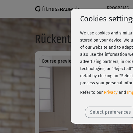
PROGRAMS
Cookies setting
We use cookies and similar 
Rückentraining 3 - im
stored on your device. We u
of our website and to adapt
also use the information we
Course preview - register and train all!
advertising partners, in ord
technologies, or "Reject al
detail by clicking on "Sele
process your personal infor
Refer to our
Privacy
and
Imp
Select preferences