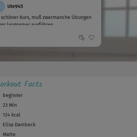
U
Ute945
n schöner Kurs, muß zwarmanche Übungen
as langsamer ausführen
G
Gisela929
 mir heute sehr geholfen gegen den
uzschmerz!
Jaqueline820
orkout Facts
r schön.
beginner
besondere die Abwechslung zwischen
23 Min
pannungs- und Dehnung...
124 kcal
U
Ute738
Elisa Dambeck
Matte
zweilig und effektiv dank der sympathischen