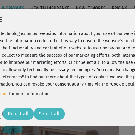
WORKOUTS
HEALTH INSURANCE
HOW IT WORKS
PRICING
s
technologies on our website. Information about your use of our websit
 Stand
se the information collected in this way to ensure the website’s functi
 the functionality and content of our website to user behaviour and t
 collect to measure the success of our marketing efforts, both interna
C
20% Rabatt + Wunsch-Goodie
er to improve our marketing efforts.
Click "Select all" to allow the use
l" to allow only technically necessary technologies. You can also chan
ct references" to find out more about the types of cookies we use, th
mation. You can revoke your consent at any time via the "Cookie Setti
Abw
rint
for more information.
Nac
Play
Reject all
Select all
Na