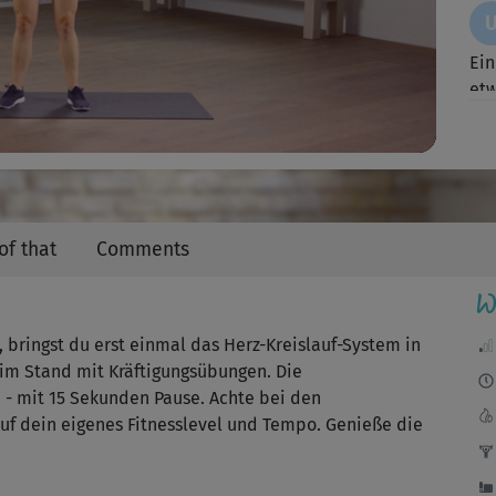
Video
Ei
etw
Hat
Kre
of that
Comments
J
W
seh
, bringst du erst einmal das Herz-Kreislauf-System in
ins
t im Stand mit Kräftigungsübungen. Die
Ans
 - mit 15 Sekunden Pause. Achte bei den
uf dein eigenes Fitnesslevel und Tempo. Genieße die
Kur