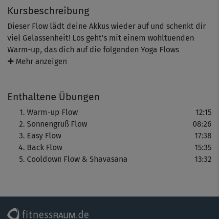
Kursbeschreibung
Dieser Flow lädt deine Akkus wieder auf und schenkt dir
viel Gelassenheit! Los geht’s mit einem wohltuenden
Warm-up, das dich auf die folgenden Yoga Flows
vorbereitet. Im Anschluss machst du die beliebten
✚ Mehr anzeigen
Sonnengrüße, die dir richtig viel Energie schenken. Der
folgende Easy Flow erwartet dich mit einer Abfolge aus
Enthaltene Übungen
verschiedenen Asanas, die fließend miteinander
verknüpft werden. Der Back Flow zum Schluss fordert
Warm-up Flow
12:15
dich noch ein bisschen mehr heraus. Gerne kannst du für
Sonnengruß Flow
08:26
die enthaltene Rückbeuge ein (Yoga-)Kissen verwenden.
Easy Flow
17:38
Wieder begleitest du alle Übungen mit der Atmung.
Back Flow
15:35
Cooldown Flow & Shavasana
13:32
Tipp: Solltest du während des Übens an deine Grenzen
kommen oder sich dir eine Position gar nicht
erschließen: Mach Pausen, so oft du möchtest, zum
Beispiel in der Kindhaltung.