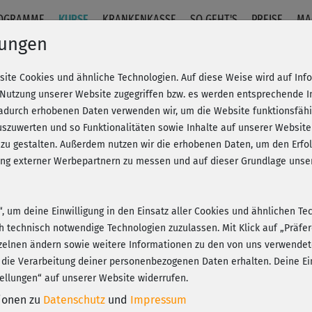
OGRAMME
KURSE
KRANKENKASSE
SO GEHT'S
PREISE
MA
lungen
site Cookies und ähnliche Technologien. Auf diese Weise wird auf In
erkörper
 Nutzung unserer Website zugegriffen bzw. es werden entsprechende 
dadurch erhobenen Daten verwenden wir, um die Website funktionsfähig
szuwerten und so Funktionalitäten sowie Inhalte auf unserer Website
Fr
eren!
20% Rabatt + Wunsch-Goodie
 zu gestalten. Außerdem nutzen wir die erhobenen Daten, um den Er
Be
hung externer Werbepartnern zu messen und auf dieser Grundlage un
n“, um deine Einwilligung in den Einsatz aller Cookies und ähnlichen Te
Meh
ch technisch notwendige Technologien zuzulassen. Mit Klick auf „Präf
Play
zelnen ändern sowie weitere Informationen zu den von uns verwendet
 die Verarbeitung deiner personenbezogenen Daten erhalten. Deine Ein
ellungen“ auf unserer Website widerrufen.
seh
tionen zu
Datenschutz
und
Impressum