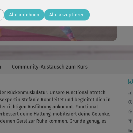
Video
J
Alle ablehnen
Alle akzeptieren
Gut
Ich
abe
n
Community-Austausch zum Kurs
W
El
nic
oder Rückenmuskulatur:​ Unsere Functional Stretch
ssexpertin Stefanie Rohr leitet und begleitet dich in
der richtigen Ausführung ankommt. Functional
erbessert deine Haltung, mobilisiert deine Gelenke,
Sup
 deinen Geist zur Ruhe kommen. Gründe genug, es