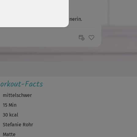
Jeanette667
er Kurs von einer kreativen Trainerin.
R
Ringo772
 bin normalerweise kein Fan dieser Trainerin,
r dieser Kurs gefällt mir gut. &...
B
Braxton
orkout-Facts
emente davon kommen mir bekannt vor,
htsdestotrotz gut
mittelschwer
15 Min
D
Dorothee587
30 kcal
er! 😃
Stefanie Rohr
Matte