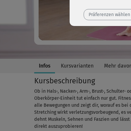
Präferenzen wählen
Infos
Kursvarianten
Mehr davo
Kursbeschreibung
Ob in Hals-, Nacken-, Arm-, Brust-, Schulter- 
Oberkörper-Einheit tut einfach nur gut​. Fitne
alle Bewegungen und zeigt dir, worauf es bei 
Stretching wirkt verletzungsvorbeugend, es v
dehnt Muskeln, Sehnen und Faszien und lässt
direkt auszuprobieren!