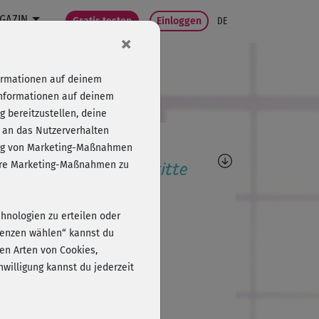
GAZIN
Gratis testen
Einloggen
DE
×
formationen auf deinem
Informationen auf deinem
 bereitzustellen, deine
 an das Nutzerverhalten
agen, Antworten,
folg von Marketing-Maßnahmen
wertungen, Fortschritte
sere Marketing-Maßnahmen zu
L
LaKick
chnologien zu erteilen oder
r als wohltuend ♥
erenzen wählen“ kannst du
en Arten von Cookies,
willigung kannst du jederzeit
S
Susanne987
r schöne Choreographie