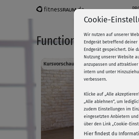
PR
Cookie-Einstel
Wir nutzen auf unserer Web
Functional Stretch: Ob
Endgerät betreffend deiner
Endgerät gespeichert. Die 
Nutzung unserer Website au
Kursvorschau - Anmelden und alles traini
anzupassen und attraktiver
intern und unter Hinzuzie
verbessern.
Klicke auf „Alle akzeptiere
„Alle ablehnen“, um ledigli
zudem Einstellungen im Ein
eingesetzten Anbietern und
über den Link „Cookie-Einst
Hier findest du Informa