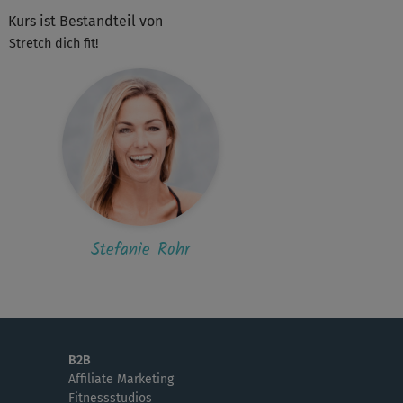
S
S o n j a
Kurs ist Bestandteil von
ßartig!
Stretch dich fit!
Janina981
er!!
M
Merle
nderbar!
Stefanie Rohr
L
LaKick
 P !
Judith
B2B
Affiliate Marketing
 tut sehr gut 😍
Fitnessstudios