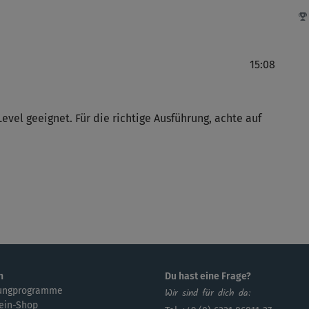
Gro
15:08
J
Sup
evel geeignet. Für die richtige Ausführung, achte auf
Wu
T O
J
n
Du hast eine Frage?
ungprogramme
Wir sind für dich da:
Ja,
ein-Shop