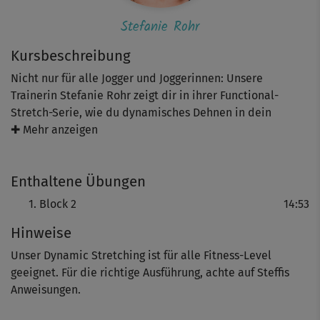
Stefanie Rohr
Kursbeschreibung
Nicht nur für alle Jogger und Joggerinnen: Unsere
Trainerin Stefanie Rohr zeigt dir in ihrer Functional-
Stretch-Serie​, wie du dynamisches Dehnen in dein
(Sport-)Leben integrierst. In dieser ​Unterkörper-Stretch-
✚ Mehr anzeigen
Einheit​ widmest du dich unter anderem deinen
Hamstrings sowie der Mobilisation deines Knie- und
Enthaltene Übungen
Hüftgelenks. Die fließenden Bewegungen verbessern
deine Flexibilität, deine Mobilität, die Geschmeidigkeit
Block 2
14:53
deiner Gelenke und sind ideal als sanftes Warm-Up oder
Hinweise
als wohltuende Bewegungseinheit für sportfreie Tage.
Unser Dynamic Stretching ist für alle Fitness-Level
geeignet. Für die richtige Ausführung, achte auf Steffis
Anweisungen.