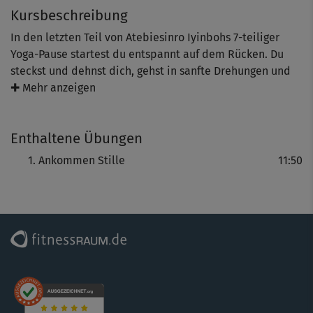
Kursbeschreibung
In den letzten Teil von Atebiesinro Iyinbohs 7-teiliger
Yoga-Pause startest du entspannt auf dem Rücken. Du
steckst und dehnst dich, gehst in sanfte Drehungen und
Mobilisationen. In Shavasana findest du Entspannung –
✚ Mehr anzeigen
und begibst dich mit dem Ende dieser Yoga-Reihe
vielleicht ja zum Anfang deiner Yoga-Reise.
Enthaltene Übungen
Ates Mantra: Ich bin ein Teil vom Ganzen und dadurch
Ankommen Stille
11:50
vollkommen & verbunden.