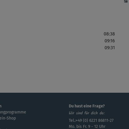
Wow
Tot
x...
08:38
09:16
09:31
Seh
Aus
ich
ich
n
Du hast eine Frage?
ungprogramme
Wir sind für dich da:
Uff
ein-Shop
Tel.:+49 (0) 6221 86811-27
- i
Mo. bis Fr. 9 - 12 Uhr