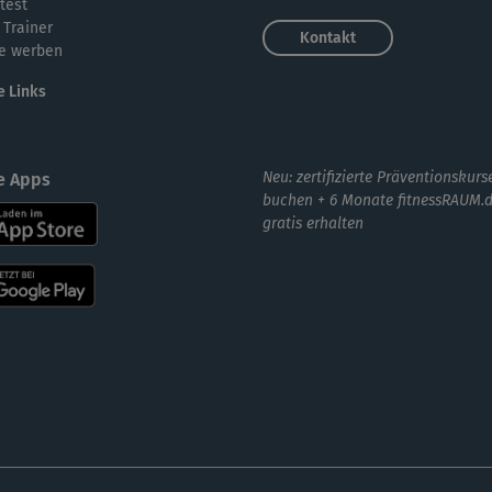
test
 Trainer
Kontakt
e werben
Sup
e Links
ang
Neu: zertifizierte Präventionskurs
e Apps
buchen + 6 Monate fitnessRAUM.
Gut
gratis erhalten
Hat
Tak