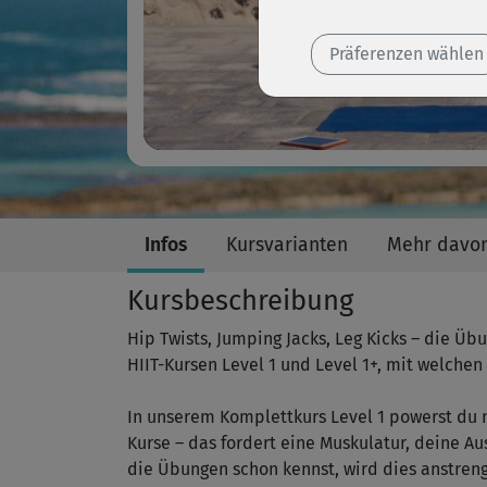
Präferenzen wählen
Infos
Kursvarianten
Mehr davo
Kursbeschreibung
Hip Twists, Jumping Jacks, Leg Kicks – die Ü
HIIT-Kursen Level 1 und Level 1+, mit welchen
In unserem Komplettkurs Level 1 powerst du
Kurse – das fordert eine Muskulatur, deine A
die Übungen schon kennst, wird dies anstren