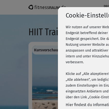
PR
Cookie-Einstel
Wir nutzen auf unserer Web
HIIT Training - Level 1
Endgerät betreffend deiner
Endgerät gespeichert. Die 
Nutzung unserer Website au
Kursvorschau - Anmelden und alles traini
anzupassen und attraktiver
intern und unter Hinzuzie
verbessern.
Klicke auf „Alle akzeptiere
„Alle ablehnen“, um ledigli
zudem Einstellungen im Ein
eingesetzten Anbietern und
über den Link „Cookie-Einst
Hier findest du Informa