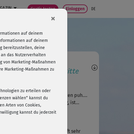
GAZIN
Gratis testen
Einloggen
DE
×
formationen auf deinem
Informationen auf deinem
 bereitzustellen, deine
 an das Nutzerverhalten
agen, Antworten,
folg von Marketing-Maßnahmen
wertungen, Fortschritte
sere Marketing-Maßnahmen zu
Gabriele896
chnologien zu erteilen oder
iei... ja, komme an meine Grenzen puh....
erenzen wählen“ kannst du
r, das ist ja der Sinn der Übung, ist...
en Arten von Cookies,
willigung kannst du jederzeit
S
Sanne_@fitnessraum
lo Figarine, Michis Kurse sind oft sehr