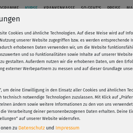
OGRAMME
KURSE
KRANKENKASSE
SO GEHT'S
PREISE
MA
lungen
site Cookies und ähnliche Technologien. Auf diese Weise wird auf In
 komplett
 Nutzung unserer Website zugegriffen bzw. es werden entsprechende 
dadurch erhobenen Daten verwenden wir, um die Website funktionsfähig
szuwerten und so Funktionalitäten sowie Inhalte auf unserer Website
Fr
eren!
20% Rabatt + Wunsch-Goodie
 zu gestalten. Außerdem nutzen wir die erhobenen Daten, um den Er
Be
hung externer Werbepartnern zu messen und auf dieser Grundlage un
n“, um deine Einwilligung in den Einsatz aller Cookies und ähnlichen Te
eie
ch technisch notwendige Technologien zuzulassen. Mit Klick auf „Präf
abe
Play
zelnen ändern sowie weitere Informationen zu den von uns verwendet
 die Verarbeitung deiner personenbezogenen Daten erhalten. Deine Ein
ellungen“ auf unserer Website widerrufen.
tionen zu
Datenschutz
und
Impressum
Hal