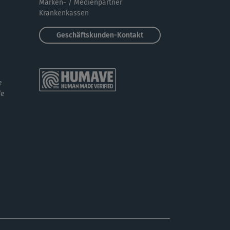
Marken- / Medienpartner
Krankenkassen
V
Vangie
Geschäftskunden-Kontakt
er Kurs 🙂 - aber eigentlich, wie hier schon
emerkt wurde, eigentlich nicht...
A
Alexandra479
e
de
er kurs.😍
S
Sarah258
 gut getan. Ich finde immer schade das der
t der Musik nicht zu den Übungen passt