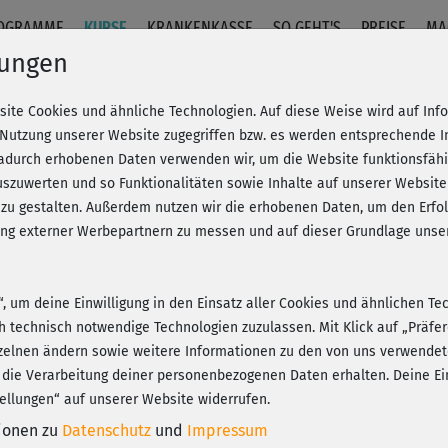
OGRAMME
KURSE
KRANKENKASSE
SO GEHT'S
PREISE
MA
lungen
site Cookies und ähnliche Technologien. Auf diese Weise wird auf In
+
 Nutzung unserer Website zugegriffen bzw. es werden entsprechende 
dadurch erhobenen Daten verwenden wir, um die Website funktionsfähig
szuwerten und so Funktionalitäten sowie Inhalte auf unserer Website
Fr
eren!
20% Rabatt + Wunsch-Goodie
 zu gestalten. Außerdem nutzen wir die erhobenen Daten, um den Er
Be
hung externer Werbepartnern zu messen und auf dieser Grundlage un
I
n“, um deine Einwilligung in den Einsatz aller Cookies und ähnlichen Te
"Ab
ch technisch notwendige Technologien zuzulassen. Mit Klick auf „Präf
Sa
Play
zelnen ändern sowie weitere Informationen zu den von uns verwendet
 die Verarbeitung deiner personenbezogenen Daten erhalten. Deine Ein
ellungen“ auf unserer Website widerrufen.
tionen zu
Datenschutz
und
Impressum
Ein