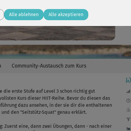
Video
Lev
Alle ablehnen
Alle akzeptieren
n
Community-Austausch zum Kurs
W
 die erste Stufe auf Level 3 schon richtig gut
vollsten Kurs dieser HIIT-Reihe. Bevor du diesen das
nführung dazu ansehen, in der sie dir die enthaltenen
und den "Seitstütz-Squat" genau erklärt.
: Zuerst eine, dann zwei Übungen, dann - nach einer