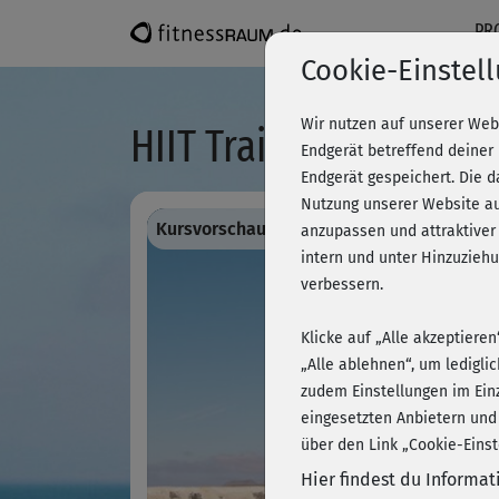
PR
Cookie-Einstel
Wir nutzen auf unserer Web
HIIT Training - Level 3
Endgerät betreffend deiner
Endgerät gespeichert. Die 
Nutzung unserer Website au
Kursvorschau - Anmelden und alles traini
anzupassen und attraktiver
intern und unter Hinzuzie
verbessern.
Klicke auf „Alle akzeptiere
„Alle ablehnen“, um ledigli
zudem Einstellungen im Ein
eingesetzten Anbietern und
über den Link „Cookie-Einst
Hier findest du Informa