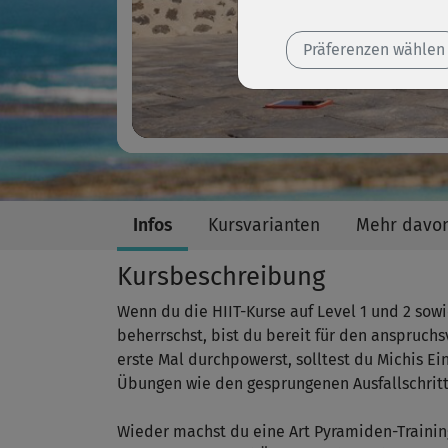
Präferenzen wählen
Infos
Kursvarianten
Mehr davo
Kursbeschreibung
Wenn du die HIIT-Kurse auf Level 1 und 2 sowie
beherrschst, bist du bereit für den anspruchs
erste Mal durchpowerst, solltest du Michis Ei
Übungen wie den gesprungenen Ausfallschritt 
Wieder machst du eine Art Pyramiden-Training