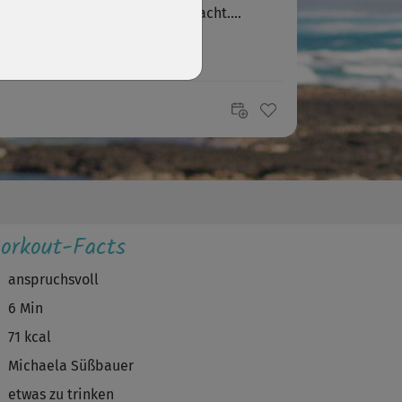
el 1 bis 3+ hintereinander gemacht....
orkout-Facts
anspruchsvoll
6 Min
71 kcal
Michaela Süßbauer
etwas zu trinken