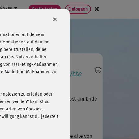
GAZIN
Gratis testen
Einloggen
DE
×
formationen auf deinem
Informationen auf deinem
 bereitzustellen, deine
 an das Nutzerverhalten
agen, Antworten,
folg von Marketing-Maßnahmen
wertungen, Fortschritte
sere Marketing-Maßnahmen zu
Ines102
chnologien zu erteilen oder
solut genial!", wie Michaela selbst am Ende
erenzen wählen“ kannst du
gt😍
en Arten von Cookies,
willigung kannst du jederzeit
R
Rita
e super Workout-Reihe. Ich habe alle von