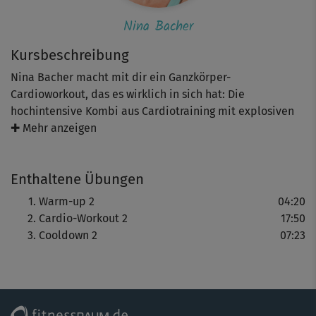
Nina Bacher
Kursbeschreibung
Nina Bacher macht mit dir ein Ganzkörper-
Cardioworkout, das es wirklich in sich hat: Die
hochintensive Kombi aus Cardiotraining mit explosiven
Moves aus dem (Kick)-Boxen verbessert nicht nur in
✚ Mehr anzeigen
Rekordzeit deine Ausdauer, sondern auch deine
Koordination und Beweglichkeit und hilft toll beim
Enthaltene Übungen
Stressabbau!
Bei diesem Workout wird der gesamte Körper gefordert –
Warm-up 2
04:20
von den Beinen, über den Rumpf bis hin zum Oberkörper.
Cardio-Workout 2
17:50
Die Elemente aus dem (Kick-)Boxen sorgen außerdem für
Cooldown 2
07:23
schlanke, straffe Arme und einen definfierten Rücken.
Hinweis: Für dieses Workout solltest du eine gute bis sehr
gute Grundfitness mitbringen und keine Herz-Kreislauf-
Erkrankungen oder Gelenkprobleme haben.