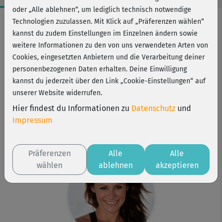
oder „Alle ablehnen“, um lediglich technisch notwendige
Workout-Facts
Technologien zuzulassen. Mit Klick auf „Präferenzen wählen“
kannst du zudem Einstellungen im Einzelnen ändern sowie
anspruchsvoll
weitere Informationen zu den von uns verwendeten Arten von
28 Min
Cookies, eingesetzten Anbietern und die Verarbeitung deiner
249 kcal
personenbezogenen Daten erhalten. Deine Einwilligung
kannst du jederzeit über den Link „Cookie-Einstellungen“ auf
Michaela Süßbauer
unserer Website widerrufen.
Matte
Hier findest du Informationen zu
Datenschutz
und
Kurs ist Bestandteil von
Impressum
Strong & Flexible
Cardio only
Präferenzen
Alle
Alle
wählen
ablehnen
akzeptieren