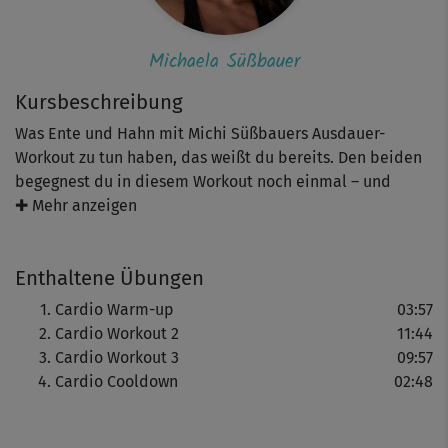
Michaela Süßbauer
Kursbeschreibung
Was Ente und Hahn mit Michi Süßbauers Ausdauer-
Workout zu tun haben, das weißt du bereits. Den beiden
begegnest du in diesem Workout noch einmal – und
erhöhst die Intensität, indem du gemeinsam mit Michi
✚ Mehr anzeigen
eine neue, anspruchsvolle Cardio-Einheit anhängst. Du
verbesserst deine Ausdauer, verbrennst Kalorien und
Enthaltene Übungen
stärkst dein Herz-Kreislauf-System – und kommst ganz
schön ins Schwitzen.
Cardio Warm-up
03:57
Cardio Workout 2
11:44
Cardio Workout 3
09:57
Cardio Cooldown
02:48