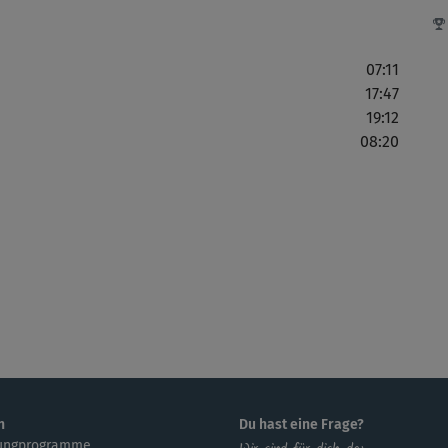
Sup
07:11
17:47
19:12
Sym
08:20
gef
Meg
Boa
Su
n
Du hast eine Frage?
ungprogramme