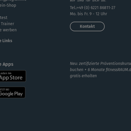
Wir sind für dich da:
😃 
ein-Shop
Tel.:+49 (0) 6221 86811-27
Int
Mo. bis Fr. 9 - 12 Uhr
test
 Trainer
Kontakt
e werben
Hui
e Links
Ans
Neu: zertifizierte Präventionskurs
e Apps
buchen + 6 Monate fitnessRAUM.
Hol
gratis erhalten
War