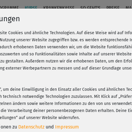
OGRAMME
KURSE
KRANKENKASSE
SO GEHT'S
PREISE
MA
lungen
site Cookies und ähnliche Technologien. Auf diese Weise wird auf In
t 5
 Nutzung unserer Website zugegriffen bzw. es werden entsprechende 
dadurch erhobenen Daten verwenden wir, um die Website funktionsfähig
szuwerten und so Funktionalitäten sowie Inhalte auf unserer Website
Fr
eren!
20% Rabatt + Wunsch-Goodie
 zu gestalten. Außerdem nutzen wir die erhobenen Daten, um den Er
Be
hung externer Werbepartnern zu messen und auf dieser Grundlage un
J
n“, um deine Einwilligung in den Einsatz aller Cookies und ähnlichen Te
Seh
ch technisch notwendige Technologien zuzulassen. Mit Klick auf „Präf
bei
Play
zelnen ändern sowie weitere Informationen zu den von uns verwendet
 die Verarbeitung deiner personenbezogenen Daten erhalten. Deine Ein
ellungen“ auf unserer Website widerrufen.
tionen zu
Datenschutz
und
Impressum
Moc