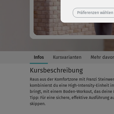
Präferenzen wählen
Infos
Kursvarianten
Mehr davo
Kursbeschreibung
Raus aus der Komfortzone mit Franzi Steinwe
kombinierst du eine High-Intensity-Einheit im 
bringt, mit einem Boden-Workout, das deine M
Tipp: Für eine sichere, effektive Ausführung 
skippen.