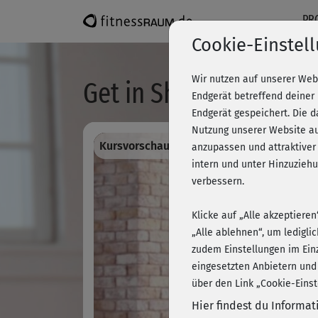
PR
Cookie-Einstel
Wir nutzen auf unserer Web
Get in Shape - Workou
Endgerät betreffend deiner
Endgerät gespeichert. Die 
Nutzung unserer Website au
Kursvorschau - Anmelden und alles traini
anzupassen und attraktiver
intern und unter Hinzuzie
verbessern.
Klicke auf „Alle akzeptiere
„Alle ablehnen“, um ledigli
zudem Einstellungen im Ein
eingesetzten Anbietern und
über den Link „Cookie-Einst
Hier findest du Informa