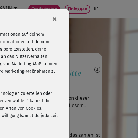
GAZIN
Gratis testen
Einloggen
DE
×
formationen auf deinem
Informationen auf deinem
 bereitzustellen, deine
 an das Nutzerverhalten
agen, Antworten,
folg von Marketing-Maßnahmen
wertungen, Fortschritte
sere Marketing-Maßnahmen zu
Judith75
chnologien zu erteilen oder
r anspruchsvoll die Kombination dieser
erenzen wählen“ kannst du
den Teile. Schaffe ich nicht in diesem...
en Arten von Cookies,
willigung kannst du jederzeit
K
Kathrin 979
hte den Kurs nicht besonders, das zählen ist