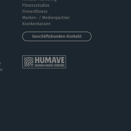
Schönes Training mit angenehm fordernder
Fitnessstudios
ensität, kurzweilig. Danke für die...
Firmenfitness
Marken- / Medienpartner
Krankenkassen
E
Eisi
Geschäftskunden-Kontakt
, was für eine geniale Übungsabfolge 😍!
trengend, aber für Fortgeschrittene gu...
S
sujatha
e
de
la, das war eine runde super Sache! Das
m-up war quasi schon ein kleines...