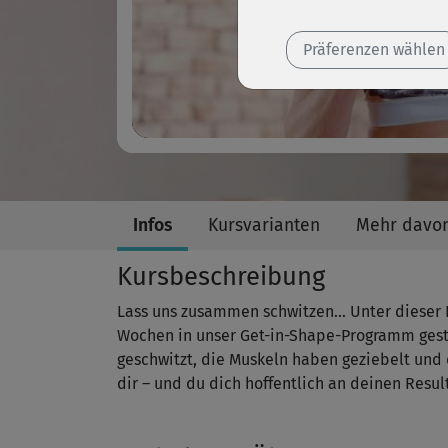
Präferenzen wählen
Infos
Kursvarianten
Mehr davo
Kursbeschreibung
Lass uns zusammen schwitzen… Unter dieser D
Wochen in unser Get-in-Shape-Programm gesta
geschwitzt, die Muskeln haben geziebelt und 
dir – und du dich hoffentlich an deinen Resul