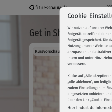
PR
Cookie-Einstel
Wir nutzen auf unserer Web
Get in Shape - Geschaf
Endgerät betreffend deiner
Endgerät gespeichert. Die 
Nutzung unserer Website au
Kursvorschau - Anmelden und alles traini
anzupassen und attraktiver
intern und unter Hinzuzie
verbessern.
Klicke auf „Alle akzeptiere
„Alle ablehnen“, um ledigli
zudem Einstellungen im Ein
eingesetzten Anbietern und
über den Link „Cookie-Einst
Hier findest du Informa