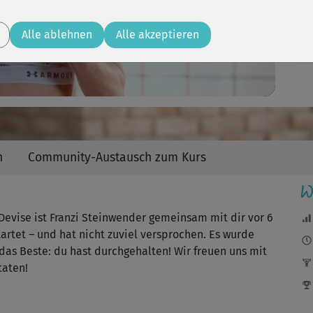
Video
unt
Alle ablehnen
Alle akzeptieren
Es 
Mir
n
Community-Austausch zum Kurs
war
W
evise ist Franzi Steinwender gemeinsam mit dir vor 6
rtet – und hat nicht zuviel versprochen. Es wurde
das Beste: du hast durchgehalten! Wir freuen uns mit
taten!