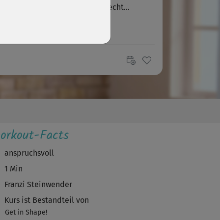
erschiedliche Kurse, es wurde echt...
R
Rossana
hat mir sehr gefallen!!! DANKE😍
A
Anna556
 hat dieser Kurs enorm viel Spaß gemacht, es
 anstrengend aber das ist nach...
orkout-Facts
anspruchsvoll
1 Min
Franzi Steinwender
Kurs ist Bestandteil von
Get in Shape!