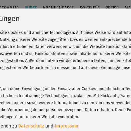
OGRAMME
KURSE
KRANKENKASSE
SO GEHT'S
PREISE
MA
lungen
site Cookies und ähnliche Technologien. Auf diese Weise wird auf In
ft!
 Nutzung unserer Website zugegriffen bzw. es werden entsprechende 
dadurch erhobenen Daten verwenden wir, um die Website funktionsfähig
szuwerten und so Funktionalitäten sowie Inhalte auf unserer Website
Fr
eren!
20% Rabatt + Wunsch-Goodie
 zu gestalten. Außerdem nutzen wir die erhobenen Daten, um den Er
Be
hung externer Werbepartnern zu messen und auf dieser Grundlage un
n“, um deine Einwilligung in den Einsatz aller Cookies und ähnlichen Te
War
ch technisch notwendige Technologien zuzulassen. Mit Klick auf „Präf
tei
Play
zelnen ändern sowie weitere Informationen zu den von uns verwendet
 die Verarbeitung deiner personenbezogenen Daten erhalten. Deine Ein
ellungen“ auf unserer Website widerrufen.
tionen zu
Datenschutz
und
Impressum
das