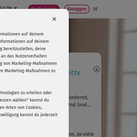
GAZIN
Gratis testen
Einloggen
DE
×
formationen auf deinem
Informationen auf deinem
 bereitzustellen, deine
 an das Nutzerverhalten
agen, Antworten,
folg von Marketing-Maßnahmen
wertungen, Fortschritte
sere Marketing-Maßnahmen zu
T
Thomas820
chnologien zu erteilen oder
 ein Super-Kurs, anstrengend, fordernd,
erenzen wählen“ kannst du
lweise die Grenzen auslotend. Und (mal...
en Arten von Cookies,
willigung kannst du jederzeit
A
Allecia282
 war wirklich ein tolles Programm, so viele