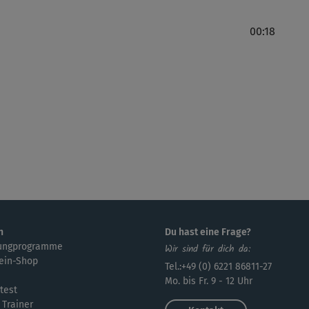
00:18
n
Du hast eine Frage?
ungprogramme
Wir sind für dich da:
ein-Shop
Tel.:+49 (0) 6221 86811-27
Mo. bis Fr. 9 - 12 Uhr
test
 Trainer