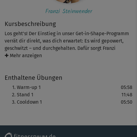
Franzi Steinwender
Kursbeschreibung
Los geht's! Der Einstieg in unser Get-in-Shape-Programm
verrät dir direkt, was dich erwartet: Es wird gepowert,
geschwitzt – und durchgehalten. Dafür sorgt Franzi
Steinwender. Sie zeigt dir, wie du effektiv deine Muskeln
✚ Mehr anzeigen
kräftigst, Fett verbrennst, deine Kondition verbessert –
und Spaß an der Herausforderung findest.
Enthaltene Übungen
Tipp: Für eine sichere, effektive Ausführung auf Franzis
Warm-up 1
05:58
Anleitung achten – und das Warm-Up nicht skippen.
Stand 1
11:48
Cooldown 1
05:50