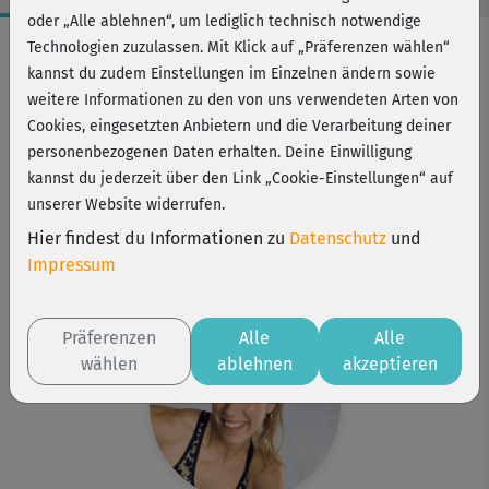
oder „Alle ablehnen“, um lediglich technisch notwendige
Workout-Facts
Technologien zuzulassen. Mit Klick auf „Präferenzen wählen“
kannst du zudem Einstellungen im Einzelnen ändern sowie
anspruchsvoll
weitere Informationen zu den von uns verwendeten Arten von
24 Min
Cookies, eingesetzten Anbietern und die Verarbeitung deiner
124 kcal
personenbezogenen Daten erhalten. Deine Einwilligung
kannst du jederzeit über den Link „Cookie-Einstellungen“ auf
Franzi Steinwender
unserer Website widerrufen.
Handtuch, Matte
Hier findest du Informationen zu
Datenschutz
und
Kurs ist Bestandteil von
Impressum
Get in Shape!
Präferenzen
Alle
Alle
wählen
ablehnen
akzeptieren