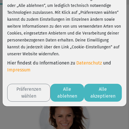
oder „Alle ablehnen“, um lediglich technisch notwendige
Workout-Facts
Technologien zuzulassen. Mit Klick auf „Präferenzen wählen“
kannst du zudem Einstellungen im Einzelnen ändern sowie
mittelschwer
weitere Informationen zu den von uns verwendeten Arten von
19 Min
Cookies, eingesetzten Anbietern und die Verarbeitung deiner
140 kcal
personenbezogenen Daten erhalten. Deine Einwilligung
kannst du jederzeit über den Link „Cookie-Einstellungen“ auf
Michaela Süßbauer
unserer Website widerrufen.
Matte
Hier findest du Informationen zu
Datenschutz
und
Kurs ist Bestandteil von
Impressum
Strong & Flexible
Cardio only
Fatburner Classic
Präferenzen
Alle
Alle
wählen
ablehnen
akzeptieren