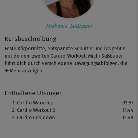
Michaela Süßbauer
Kursbeschreibung
Feste Körpermitte, entspannte Schulter und los geht's
mit deinem zweiten Cardio-Workout. Michi Süßbauer
führt dich durch verschiedene Bewegungsabfolgen, die
dir helfen, deine Grundausdauer auszubauen, deine
✚ Mehr anzeigen
Koordination zu verbessern und Kalorien zu verbrennen.
Du bleibst konstant (locker) in Bewegung und hast durch
Enthaltene Übungen
verschiedene Übungsvarianten die Chance, in deinem
Level zu trainieren.
Cardio Warm-up
03:57
Cardio Workout 2
11:44
Cardio Cooldown
02:48