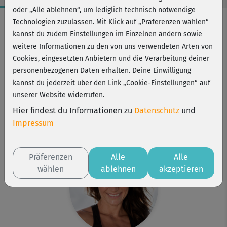
oder „Alle ablehnen“, um lediglich technisch notwendige
Workout-Facts
Technologien zuzulassen. Mit Klick auf „Präferenzen wählen“
kannst du zudem Einstellungen im Einzelnen ändern sowie
mittelschwer
weitere Informationen zu den von uns verwendeten Arten von
23 Min
Cookies, eingesetzten Anbietern und die Verarbeitung deiner
114 kcal
personenbezogenen Daten erhalten. Deine Einwilligung
kannst du jederzeit über den Link „Cookie-Einstellungen“ auf
Michaela Süßbauer
unserer Website widerrufen.
Matte, 2 Hanteln oder 2 kleine Wasserflaschen
Hier findest du Informationen zu
Datenschutz
und
Kurs ist Bestandteil von
Impressum
Fatburner Fun
Präferenzen
Alle
Alle
wählen
ablehnen
akzeptieren