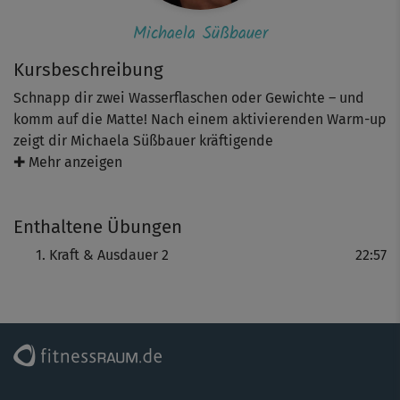
Michaela Süßbauer
Kursbeschreibung
Schnapp dir zwei Wasserflaschen oder Gewichte – und
komm auf die Matte! Nach einem aktivierenden Warm-up
zeigt dir Michaela Süßbauer kräftigende
Ganzkörperübungen mit Gewichten. Das knapp
✚ Mehr anzeigen
halbstündige Workout sorgt für trainierte Arme, starke
Schultern und definierte Beine. Optional kannst du die
Enthaltene Übungen
Gewichte auch weglassen, um die Intensität zu variieren.
Dabei sorgen unterschiedliche Schwierigkeitslevel dafür,
Kraft & Ausdauer 2
22:57
dass du auf deinem individuellen Niveau trainieren
kannst. Am Ende erholst du dich bei einem Cooldown.