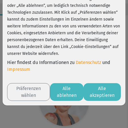
oder „Alle ablehnen“, um lediglich technisch notwendige
Technologien zuzulassen. Mit Klick auf „Präferenzen wählen“
kannst du zudem Einstellungen im Einzelnen ändern sowie
Workout-Facts
weitere Informationen zu den von uns verwendeten Arten von
mittelschwer
Cookies, eingesetzten Anbietern und die Verarbeitung deiner
personenbezogenen Daten erhalten. Deine Einwilligung
13 Min
kannst du jederzeit über den Link „Cookie-Einstellungen“ auf
20 kcal
unserer Website widerrufen.
Karo Wagner
Hier findest du Informationen zu
Datenschutz
und
Matte
Impressum
Präferenzen
Alle
Alle
wählen
ablehnen
akzeptieren