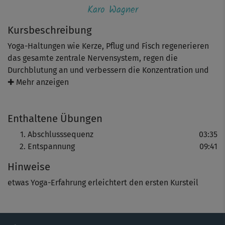
Karo Wagner
Kursbeschreibung
Yoga-Haltungen wie Kerze, Pflug und Fisch regenerieren
das gesamte zentrale Nervensystem, regen die
Durchblutung an und verbessern die Konzentration und
Koordination.
✚ Mehr anzeigen
Stress fällt ab, der Puls beruhigt sich und der Kopf wird
Enthaltene Übungen
wieder frei. Der entspannende Effekt wird in der
meditativen Schlusssequenz noch verstärkt. Sie lenkt
Abschlusssequenz
03:35
den Fokus nach innen und auf den tiefen, bewussten
Entspannung
09:41
Atem. Geübt wird wahlweise im Schneidersitz oder in der
Hinweise
Savasana-Stellung im Liegen.
etwas Yoga-Erfahrung erleichtert den ersten Kursteil