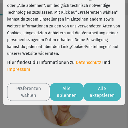
oder „Alle ablehnen“, um lediglich technisch notwendige
Technologien zuzulassen. Mit Klick auf „Präferenzen wählen“
kannst du zudem Einstellungen im Einzelnen ändern sowie
Workout-Facts
weitere Informationen zu den von uns verwendeten Arten von
mittelschwer
Cookies, eingesetzten Anbietern und die Verarbeitung deiner
personenbezogenen Daten erhalten. Deine Einwilligung
14 Min
kannst du jederzeit über den Link „Cookie-Einstellungen“ auf
27 kcal
unserer Website widerrufen.
Gabriela Bozic
Hier findest du Informationen zu
Datenschutz
und
Matte
Impressum
Präferenzen
Alle
Alle
wählen
ablehnen
akzeptieren