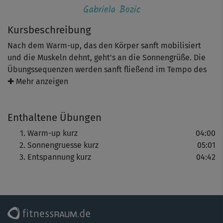
Gabriela Bozic
Kursbeschreibung
Nach dem Warm-up, das den Körper sanft mobilisiert
und die Muskeln dehnt, geht's an die Sonnengrüße. Die
Übungssequenzen werden sanft fließend im Tempo des
eigenen Atems ausgeführt, machen den Geist wach und
✚ Mehr anzeigen
sorgen für neue Kraft (physisch und mental).
Enthaltene Übungen
Eine kurze Entspannung rundet den Kurs von Star-
Warm-up kurz
04:00
Lehrerin Gabriela Bozic und Conny Lehmann ab.
Sonnengruesse kurz
05:01
Entspannung kurz
04:42