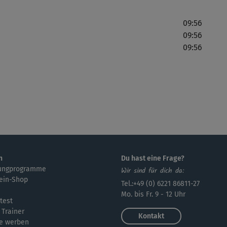
09:56
09:56
09:56
Meg
seh
😍 
n
Du hast eine Frage?
ungprogramme
Wir sind für dich da:
ein-Shop
Tel.:+49 (0) 6221 86811-27
😃
Mo. bis Fr. 9 - 12 Uhr
test
 Trainer
Kontakt
e werben