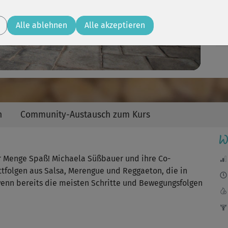
Video
Alle ablehnen
Alle akzeptieren
Die
im 
Seh
n
Community-Austausch zum Kurs
W
Bei
er Menge Spaß! Michaela Süßbauer und ihre Co-
Ge
ttfolgen aus Salsa, Merengue und Reggaeton, die in
wenn bereits die meisten Schritte und Bewegungsfolgen
Dan
als