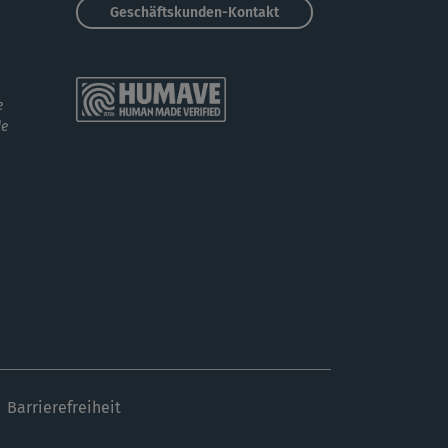
Geschäftskunden-Kontakt
 mega Spaß gemacht - gerne wieder 🙂
Isabel4242
e
sse zum durchtanzen und durchpowern 😍
de
schen Variation in der Musik hätte ich...
Barrierefreiheit