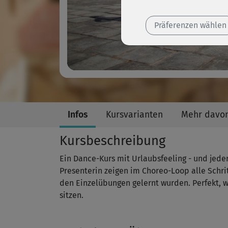
Präferenzen wählen
Infos
Kursvarianten
Mehr davo
Kursbeschreibung
Ein Dance-Kurs mit Urlaubsfeeling - und jed
Presenterin zeigen im Choreo-Loop alle Schri
den Einzelübungen gelernt wurden. Perfekt, 
sitzen.