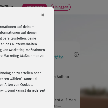
GAZIN
Gratis testen
Einloggen
DE
×
formationen auf deinem
Informationen auf deinem
 bereitzustellen, deine
 an das Nutzerverhalten
agen, Antworten,
folg von Marketing-Maßnahmen
wertungen, Fortschritte
sere Marketing-Maßnahmen zu
E
Elli67
chnologien zu erteilen oder
er Kursvarianten findest du den Aufbau
erenzen wählen“ kannst du
en Arten von Cookies,
willigung kannst du jederzeit
U
Ute554
r baut sich die Chorea leider nicht auf. Man
ht nur das Endresultat und soll es...