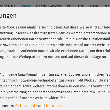
OGRAMME
KURSE
KRANKENKASSE
SO GEHT'S
PREISE
MA
lungen
site Cookies und ähnliche Technologien. Auf diese Weise wird auf In
oreo-Loop
 Nutzung unserer Website zugegriffen bzw. es werden entsprechende 
dadurch erhobenen Daten verwenden wir, um die Website funktionsfähig
szuwerten und so Funktionalitäten sowie Inhalte auf unserer Website
Fr
eren!
20% Rabatt + Wunsch-Goodie
 zu gestalten. Außerdem nutzen wir die erhobenen Daten, um den Er
Be
hung externer Werbepartnern zu messen und auf dieser Grundlage un
n“, um deine Einwilligung in den Einsatz aller Cookies und ähnlichen Te
Unt
ch technisch notwendige Technologien zuzulassen. Mit Klick auf „Präf
Play
zelnen ändern sowie weitere Informationen zu den von uns verwendet
 die Verarbeitung deiner personenbezogenen Daten erhalten. Deine Ein
ellungen“ auf unserer Website widerrufen.
Hie
tionen zu
Datenschutz
und
Impressum
sie