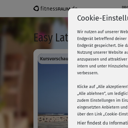
PR
Cookie-Einstel
Wir nutzen auf unserer Web
Easy Latin Dance - Ch
Endgerät betreffend deiner
Endgerät gespeichert. Die 
Nutzung unserer Website au
Kursvorschau - Anmelden und alles traini
anzupassen und attraktiver
intern und unter Hinzuzie
verbessern.
Klicke auf „Alle akzeptiere
„Alle ablehnen“, um ledigli
zudem Einstellungen im Ein
eingesetzten Anbietern und
über den Link „Cookie-Einst
Hier findest du Informa