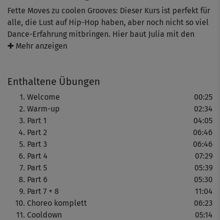
Fette Moves zu coolen Grooves: Dieser Kurs ist perfekt für
alle, die Lust auf Hip-Hop haben, aber noch nicht so viel
Dance-Erfahrung mitbringen. Hier baut Julia mit den
Profi-Tänzern Sancho und Pancho ausführlich und Schritt
✚ Mehr anzeigen
für Schritt eine tolle Choreo auf - die jeder lernen kann.
Enthaltene Übungen
Nach dem Warm-up werden zunächst alle Bewegungen
des jeweiligen Achters im halben Tempo ohne Musik
Welcome
00:25
gezeigt, dann kommt die Musik dazu. Erst am Ende wird
Warm-up
02:34
auf den Beat getanzt, bevor es mit dem nächsten Part
Part 1
04:05
weitergeht.
Part 2
06:46
Part 3
06:46
Bis die Choreo komplett steht und so knackig aussieht
Part 4
07:29
wie bei Julia und ihren Jungs, braucht es natürlich etwas
Part 5
05:39
Übung. Sollte es nicht gleich mit der Koordination
Part 6
05:30
klappen, einfach dranbleiben - und ggf. erst einmal die
Part 7 + 8
11:04
Steps üben, bevor die Arme dazukommen.
Choreo komplett
06:23
Cooldown
05:14