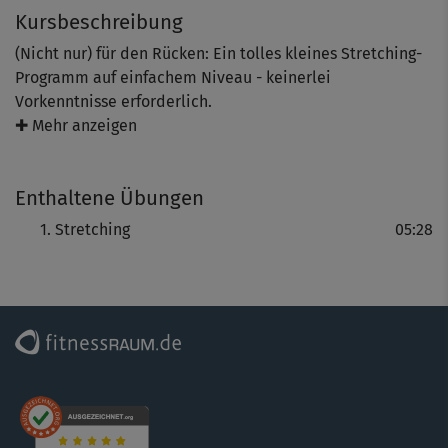
Kursbeschreibung
(Nicht nur) für den Rücken: Ein tolles kleines Stretching-
Programm auf einfachem Niveau - keinerlei
Vorkenntnisse erforderlich.
✚ Mehr anzeigen
Passt super als Abschluss nach allen "gesunder Rücken"-
Kursen von Nina Winkler, ist aber auch als Ausklang für
Enthaltene Übungen
Bodyshaping-Kurse sehr zu empfehlen.
Stretching
05:28