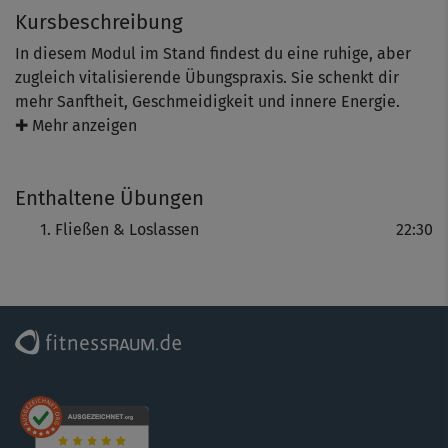
Kursbeschreibung
In diesem Modul im Stand findest du eine ruhige, aber
zugleich vitalisierende Übungspraxis. Sie schenkt dir
mehr Sanftheit, Geschmeidigkeit und innere Energie.
Vereint werden Elemente aus dem Yoga, QiGong und Tai
✚ Mehr anzeigen
Chi.
Enthaltene Übungen
Da dir die AnanDao-Schöpfer Ralf und Noa Peekel genau
zeigen, auf was es ankommt, brauchst du keine
Fließen & Loslassen
22:30
Vorkenntnisse, um mitzumachen. Geübt wird in runden,
harmonischen Abfolgen, die dir dabei helfen, Stress und
Grübeleien hinter dir zu lassen. Atme tief in den
Bauchraum ein- und aus, während du die fließenden
Bewegungen ausführst.