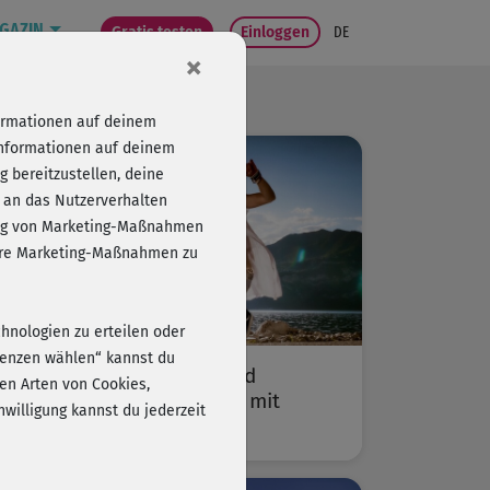
GAZIN
Gratis testen
Einloggen
DE
×
formationen auf deinem
Informationen auf deinem
 bereitzustellen, deine
 an das Nutzerverhalten
folg von Marketing-Maßnahmen
sere Marketing-Maßnahmen zu
chnologien zu erteilen oder
erenzen wählen“ kannst du
„Bewegen, Spaß haben und
en Arten von Cookies,
schwitzen!“ – Im Gespräch mit
willigung kannst du jederzeit
Michaela Süßbauer