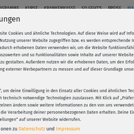
OGRAMME
KURSE
KRANKENKASSE
SO GEHT'S
PREISE
MA
lungen
site Cookies und ähnliche Technologien. Auf diese Weise wird auf In
 Nutzung unserer Website zugegriffen bzw. es werden entsprechende 
dadurch erhobenen Daten verwenden wir, um die Website funktionsfähig
szuwerten und so Funktionalitäten sowie Inhalte auf unserer Website
 zu gestalten. Außerdem nutzen wir die erhobenen Daten, um den Er
hung externer Werbepartnern zu messen und auf dieser Grundlage un
n“, um deine Einwilligung in den Einsatz aller Cookies und ähnlichen Te
ch technisch notwendige Technologien zuzulassen. Mit Klick auf „Präf
zelnen ändern sowie weitere Informationen zu den von uns verwendet
 die Verarbeitung deiner personenbezogenen Daten erhalten. Deine Ein
ellungen“ auf unserer Website widerrufen.
tionen zu
Datenschutz
und
Impressum