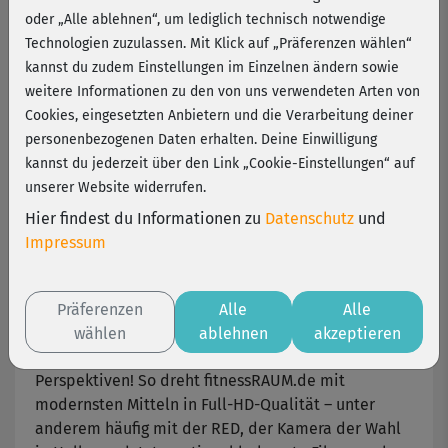
fitnessRAUM.de
oder „Alle ablehnen“, um lediglich technisch notwendige
Technologien zuzulassen. Mit Klick auf „Präferenzen wählen“
Viele hundert Meter verlegte Kabel. Mehr als ein
kannst du zudem Einstellungen im Einzelnen ändern sowie
Dutzend Crewmitglieder. Etliche
Trainer und
weitere Informationen zu den von uns verwendeten Arten von
Darsteller ... rund um die Uhr im Dauereinsatz.
Cookies, eingesetzten Anbietern und die Verarbeitung deiner
Keine Frage: Wenn fitnessRAUM.de dreht, drehen
personenbezogenen Daten erhalten. Deine Einwilligung
alle Beteiligten voll auf!
kannst du jederzeit über den Link „Cookie-Einstellungen“ auf
unserer Website widerrufen.
Die neuen "Making-of"-Videos geben einen nie
Hier findest du Informationen zu
Datenschutz
und
dagewesenen Einblick in diese spannende Phase:
Impressum
So entstehen die Produktionen für fitnessRAUM.de!
Gedreht mit modernster Technik
Präferenzen
Alle
Alle
wählen
ablehnen
akzeptieren
Jede Menge Hintergrundinfos eröffnen neue
Perspektiven! So dreht fitnessRAUM.de mit
modernsten Mitteln in Full-HD-Qualität – unter
anderem häufig mit der RED, der Kamera der Wahl