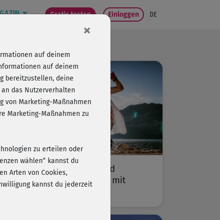
GAZIN
Gratis testen
Einloggen
DE
×
formationen auf deinem
Informationen auf deinem
 bereitzustellen, deine
 an das Nutzerverhalten
folg von Marketing-Maßnahmen
sere Marketing-Maßnahmen zu
chnologien zu erteilen oder
erenzen wählen“ kannst du
„Bewegen, Spaß haben und
en Arten von Cookies,
schwitzen!“ – Im Gespräch mit
willigung kannst du jederzeit
Michaela Süßbauer