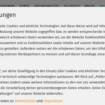
OGRAMME
KURSE
KRANKENKASSE
SO GEHT'S
PREISE
MA
lungen
site Cookies und ähnliche Technologien. Auf diese Weise wird auf In
 Nutzung unserer Website zugegriffen bzw. es werden entsprechende 
dadurch erhobenen Daten verwenden wir, um die Website funktionsfähig
szuwerten und so Funktionalitäten sowie Inhalte auf unserer Website
 zu gestalten. Außerdem nutzen wir die erhobenen Daten, um den Er
hung externer Werbepartnern zu messen und auf dieser Grundlage un
n“, um deine Einwilligung in den Einsatz aller Cookies und ähnlichen Te
ch technisch notwendige Technologien zuzulassen. Mit Klick auf „Präf
zelnen ändern sowie weitere Informationen zu den von uns verwendet
 die Verarbeitung deiner personenbezogenen Daten erhalten. Deine Ein
ellungen“ auf unserer Website widerrufen.
tionen zu
Datenschutz
und
Impressum