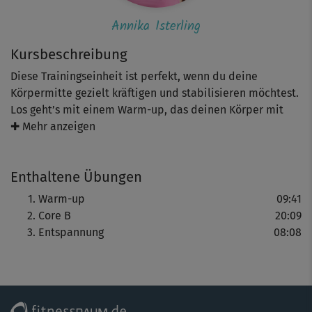
Annika Isterling
Kursbeschreibung
Diese Trainingseinheit ist perfekt, wenn du deine
Körpermitte gezielt kräftigen und stabilisieren möchtest.
Los geht’s mit einem Warm-up, das deinen Körper mit
Twist, Roll up, Vorwärtsbeuge und Co. perfekt aufs
✚ Mehr anzeigen
Training einstimmt. Und auf geht’s in Annikas Core-
Training für Fortgeschrittene. Freu dich auf einen
Enthaltene Übungen
wirkungsvollen Mix am Boden und im Stand, der deine
Körpermitte mit fließenden Asanans wie Salabhasana-
Warm-up
09:41
Variationen (Heuschrecke), der Sphynx (Heuschrecke),
Core B
20:09
Planks, Low Lunges oder Krieger 2 stärkt und angenehm
Entspannung
08:08
„durchdehnt“. Das macht nicht nur die Core-Muskulatur
schön flexibel, sondern sorgt auch für eine gute Haltung.
Toller Nebeneffekt: ein flacher Bauch! Mit dabei ist am
Ende wieder ein relaxender Entspannungspart, mit dem
du das Training wunderbar ausklingen lassen kannst.