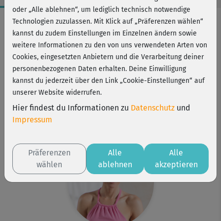
oder „Alle ablehnen“, um lediglich technisch notwendige
Workout-Facts
Technologien zuzulassen. Mit Klick auf „Präferenzen wählen“
kannst du zudem Einstellungen im Einzelnen ändern sowie
mittelschwer
weitere Informationen zu den von uns verwendeten Arten von
38 Min
Cookies, eingesetzten Anbietern und die Verarbeitung deiner
127 kcal
personenbezogenen Daten erhalten. Deine Einwilligung
kannst du jederzeit über den Link „Cookie-Einstellungen“ auf
Annika Isterling
unserer Website widerrufen.
Matte, ggf. 1-2 Yoga-Blöcke oder Kissen
Hier findest du Informationen zu
Datenschutz
und
Kurs ist Bestandteil von
Impressum
Figur-Yoga
Präferenzen
Alle
Alle
wählen
ablehnen
akzeptieren