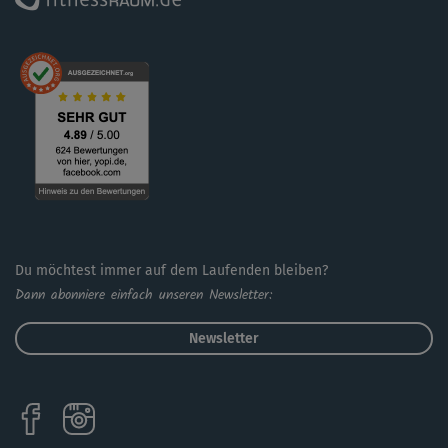
Tipp: Bei schwierigen Übungen zeigt dir Annika teilweise
leichtere Varianten. Wähle dabei immer den
Schwierigkeitsgrad, der zu deinem Trainingsstand passt.
Fordere, aber überfordere dich nicht.
Hinweis: Die Hilfsmittel, die du für Intensiv Yoga
benötigst, findest du im Tab „Allgemeine Infos“.
Du möchtest immer auf dem Laufenden bleiben?
Dann abonniere einfach unseren Newsletter:
Newsletter