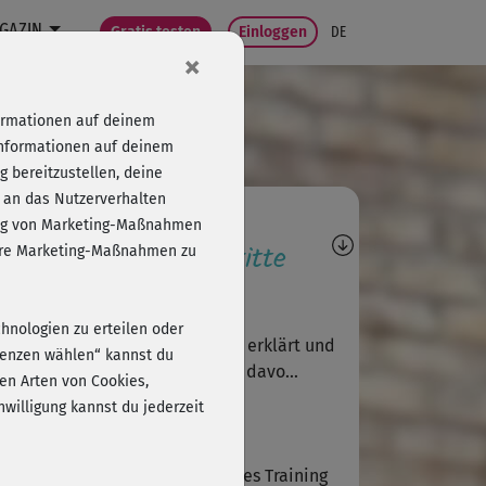
GAZIN
Gratis testen
Einloggen
DE
×
formationen auf deinem
Informationen auf deinem
 bereitzustellen, deine
 an das Nutzerverhalten
agen, Antworten,
folg von Marketing-Maßnahmen
wertungen, Fortschritte
sere Marketing-Maßnahmen zu
C
Christiane 432
chnologien zu erteilen oder
les kurzweiliges Training. Super erklärt und
erenzen wählen“ kannst du
pathischer Trainer. Bitte mehr davo...
en Arten von Cookies,
willigung kannst du jederzeit
Susanne886
 komme immer wieder auf dieses Training