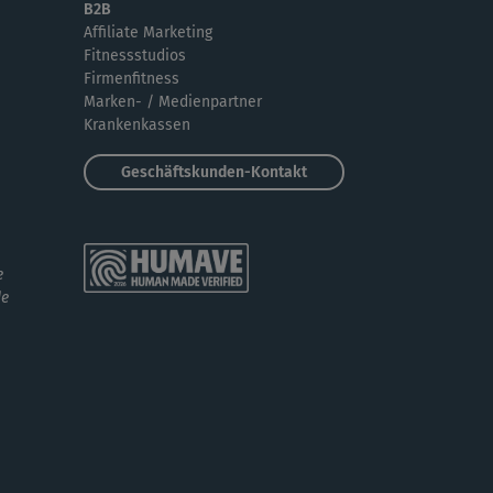
rt. Entweder direkt am unteren Rand...
B2B
Affiliate Marketing
Fitnessstudios
M
Manuela847
Firmenfitness
Marken- / Medienpartner
les Training, Danke. Mich hat die Musik etwas
Krankenkassen
tört.
Geschäftskunden-Kontakt
Imma997
hön dynamisch!
e
de