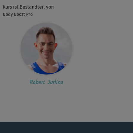
macht Spaß!
Kurs ist Bestandteil von
Body Boost Pro
Julia 467
r schön, super erklärt und kurzweilig.
E
Elke911
 Zeit verging wie im Flug. Auch mit Hanteln
 machbar. Bitte mehr davon!
Robert Jurlina
Iris
te mehr mit Robert, einfach nur klasse!!!!
S
Sanne_@fitnessraum
 Musik kannst du ausstellen, wenn sie dich