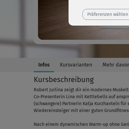
Präferenzen wählen
Infos
Kursvarianten
Mehr davo
Kursbeschreibung
Robert Jurlina zeigt dir ein modernes Muskel
Co-Presenterin Lina mit Kettlebells auf ansp
(schwangere) Partnerin Katja Kurzhanteln für
Wiedereinsteiger mit einer guten Grundfitnes
Nach einem dynamischen Warm-up ohne Gerät