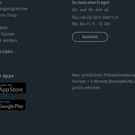
stö
n
Du hast eine Frage?
ungprogramme
Wir sind für dich da:
ein-Shop
Tel.:+49 (0) 6221 86811-27
Mo. bis Fr. 9 - 12 Uhr
test
tol
 Trainer
Kontakt
ges
e werben
e Links
I
Sc
Neu: zertifizierte Präventionskurs
e Apps
buchen + 6 Monate fitnessRAUM.
gratis erhalten