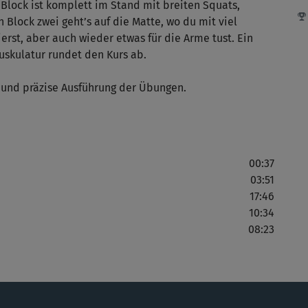
 Block ist komplett im Stand mit breiten Squats,
es 
 Block zwei geht’s auf die Matte, wo du mit viel
st, aber auch wieder etwas für die Arme tust. Ein
skulatur rundet den Kurs ab.
J
Seh
 und präzise Ausführung der Übungen.
Die
00:37
gut
03:51
17:46
I
10:34
08:23
bit
Die