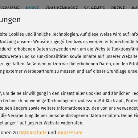
OGRAMME
KURSE
KRANKENKASSE
SO GEHT'S
PREISE
MA
lungen
site Cookies und ähnliche Technologien. Auf diese Weise wird auf In
g - komplett
 Nutzung unserer Website zugegriffen bzw. es werden entsprechende 
dadurch erhobenen Daten verwenden wir, um die Website funktionsfähig
szuwerten und so Funktionalitäten sowie Inhalte auf unserer Website
Fr
eren!
20% Rabatt + Wunsch-Goodie
 zu gestalten. Außerdem nutzen wir die erhobenen Daten, um den Er
Be
hung externer Werbepartnern zu messen und auf dieser Grundlage un
n“, um deine Einwilligung in den Einsatz aller Cookies und ähnlichen Te
Tol
ch technisch notwendige Technologien zuzulassen. Mit Klick auf „Präf
sym
Play
zelnen ändern sowie weitere Informationen zu den von uns verwendet
 die Verarbeitung deiner personenbezogenen Daten erhalten. Deine Ein
ellungen“ auf unserer Website widerrufen.
tionen zu
Datenschutz
und
Impressum
Ich