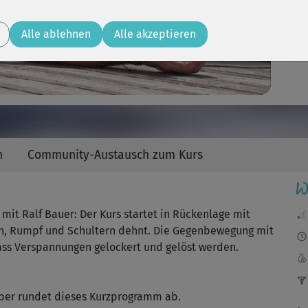
Video
Alle ablehnen
Alle akzeptieren
n
Community-Austausch zum Kurs
W
it Ralf Bauer: Der Kurs startet in Rückenlage mit
en, Rumpf und Schultern dehnt. Die Gegenbewegung mit
ss Verspannungen gelockert und gelöst werden.
rper rundet dieses Kurzprogramm ab.