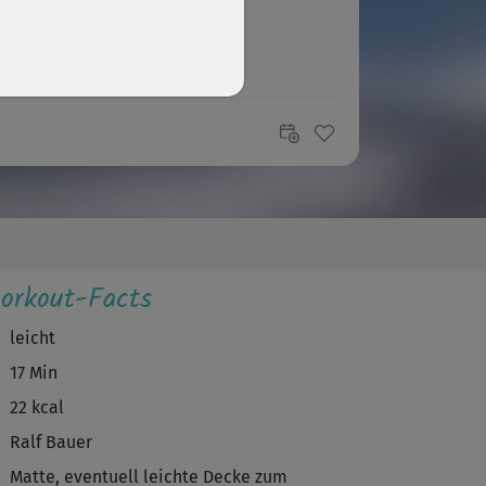
orkout-Facts
leicht
17 Min
22 kcal
Ralf Bauer
Matte, eventuell leichte Decke zum