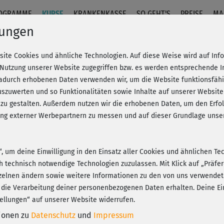
OGRAMME
KURSE
KRANKENKASSE
SO GEHT'S
PREISE
MA
lungen
site Cookies und ähnliche Technologien. Auf diese Weise wird auf In
auer 2 - Entspannung II
 Nutzung unserer Website zugegriffen bzw. es werden entsprechende 
dadurch erhobenen Daten verwenden wir, um die Website funktionsfähig
szuwerten und so Funktionalitäten sowie Inhalte auf unserer Website
Fr
eren!
20% Rabatt + Wunsch-Goodie
 zu gestalten. Außerdem nutzen wir die erhobenen Daten, um den Er
Be
hung externer Werbepartnern zu messen und auf dieser Grundlage un
n“, um deine Einwilligung in den Einsatz aller Cookies und ähnlichen Te
su
ch technisch notwendige Technologien zuzulassen. Mit Klick auf „Präf
Play
zelnen ändern sowie weitere Informationen zu den von uns verwendet
 die Verarbeitung deiner personenbezogenen Daten erhalten. Deine Ein
ellungen“ auf unserer Website widerrufen.
Su
tionen zu
Datenschutz
und
Impressum