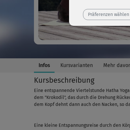
Präferenzen wählen
Infos
Kursvarianten
Mehr davo
Kursbeschreibung
Eine entspannende Viertelstunde Hatha Yoga m
dem "Krokodil", das durch die Drehung Rück
dem Kopf dehnt dann auch den Nacken, so da
Eine kleine Entspannungsreise durch den Kö