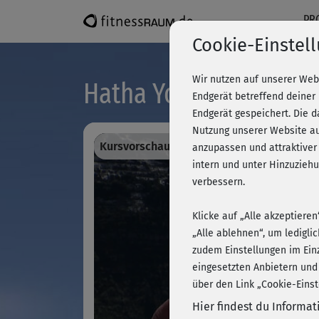
PR
Cookie-Einstel
Wir nutzen auf unserer Web
Hatha Yoga mit Ralf B
Endgerät betreffend deiner
Endgerät gespeichert. Die 
Nutzung unserer Website au
Kursvorschau - Anmelden und alles traini
anzupassen und attraktiver
intern und unter Hinzuzie
verbessern.
Klicke auf „Alle akzeptiere
„Alle ablehnen“, um ledigli
zudem Einstellungen im Ein
eingesetzten Anbietern und
über den Link „Cookie-Einst
Hier findest du Informa