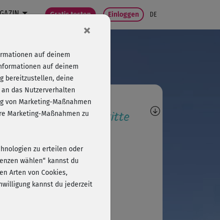
GAZIN
Gratis testen
Einloggen
DE
×
formationen auf deinem
Informationen auf deinem
 bereitzustellen, deine
 an das Nutzerverhalten
agen, Antworten,
folg von Marketing-Maßnahmen
wertungen, Fortschritte
sere Marketing-Maßnahmen zu
H
Helga651
chnologien zu erteilen oder
per Entspannung
erenzen wählen“ kannst du
en Arten von Cookies,
willigung kannst du jederzeit
M
Mareike783
per Meditation♡☆