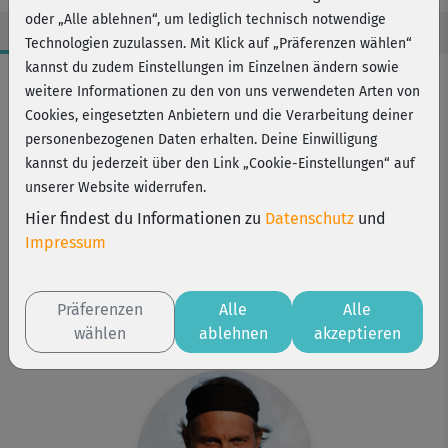
oder „Alle ablehnen“, um lediglich technisch notwendige
Technologien zuzulassen. Mit Klick auf „Präferenzen wählen“
kannst du zudem Einstellungen im Einzelnen ändern sowie
Workout-Facts
weitere Informationen zu den von uns verwendeten Arten von
leicht
Cookies, eingesetzten Anbietern und die Verarbeitung deiner
personenbezogenen Daten erhalten. Deine Einwilligung
8 Min
kannst du jederzeit über den Link „Cookie-Einstellungen“ auf
7 kcal
unserer Website widerrufen.
Ralf Bauer
Hier findest du Informationen zu
Datenschutz
und
Matte oder Sitzkissen
Impressum
Kurs ist Bestandteil von
Figur-Yoga
Präferenzen
Alle
Alle
7 Minutes
wählen
ablehnen
akzeptieren
Tai Chi & QiGong