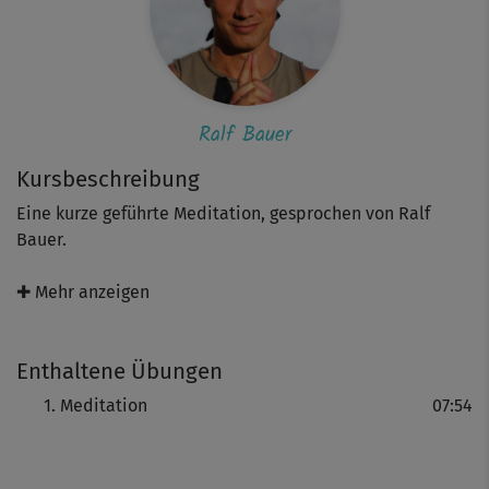
Ralf Bauer
Kursbeschreibung
Eine kurze geführte Meditation, gesprochen von Ralf
Bauer.
Den Kopf freimachen, die Gedanken ziehen lassen,
✚ Mehr anzeigen
loslassen - besser kann man Stress und Hektik kaum
entgegenwirken! Nicht nur als Abschluss von "Hatha Yoga
Enthaltene Übungen
mit Ralf Bauer 2" eine echte Wohltat.
Meditation
07:54