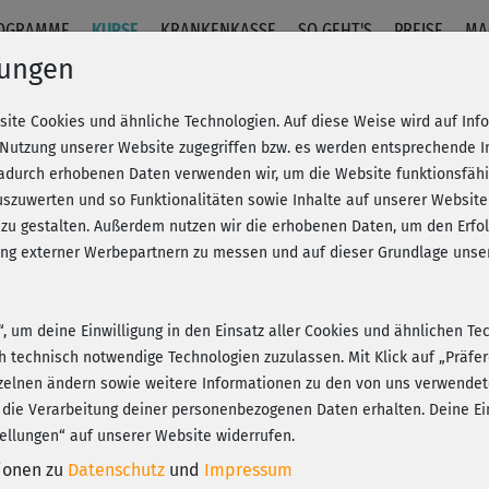
OGRAMME
KURSE
KRANKENKASSE
SO GEHT'S
PREISE
MA
lungen
site Cookies und ähnliche Technologien. Auf diese Weise wird auf In
eart
 Nutzung unserer Website zugegriffen bzw. es werden entsprechende 
dadurch erhobenen Daten verwenden wir, um die Website funktionsfähig
szuwerten und so Funktionalitäten sowie Inhalte auf unserer Website
Fr
eren!
20% Rabatt + Wunsch-Goodie
 zu gestalten. Außerdem nutzen wir die erhobenen Daten, um den Er
Be
hung externer Werbepartnern zu messen und auf dieser Grundlage un
n“, um deine Einwilligung in den Einsatz aller Cookies und ähnlichen Te
Tol
ch technisch notwendige Technologien zuzulassen. Mit Klick auf „Präf
Play
zelnen ändern sowie weitere Informationen zu den von uns verwendet
 die Verarbeitung deiner personenbezogenen Daten erhalten. Deine Ein
ellungen“ auf unserer Website widerrufen.
Bin
tionen zu
Datenschutz
und
Impressum
Abs