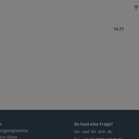
*-M
gut
14:11
Se
J
Voo
n
Du hast eine Frage?
ungprogramme
Wir sind für dich da:
ein-Shop