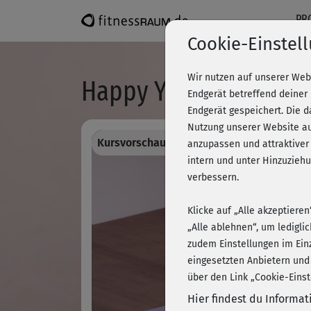
PR
Cookie-Einstel
Wir nutzen auf unserer Web
Happy Yoga - Happy H
Endgerät betreffend deiner
Endgerät gespeichert. Die 
Nutzung unserer Website au
Kursvorschau - Anmelden und alles traini
anzupassen und attraktiver
intern und unter Hinzuzie
verbessern.
Klicke auf „Alle akzeptiere
„Alle ablehnen“, um ledigli
zudem Einstellungen im Ein
eingesetzten Anbietern und
über den Link „Cookie-Einst
Hier findest du Informa