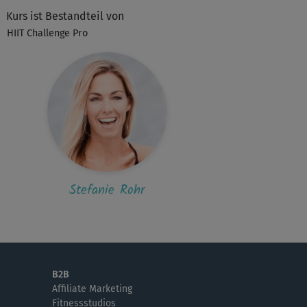
S
Sigrid552
Kurs ist Bestandteil von
orgens nach dem Aufstehen - das tut soooo
HIIT Challenge Pro
. Ich bin begeistert.
K
katzeardnas1
eeehr angenehm!!!😍
Julia315
olllll gut 😍
Stefanie Rohr
B2B
Affiliate Marketing
Fitnessstudios