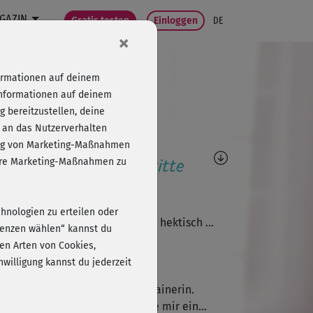
GAZIN
Gratis testen
Einloggen
DE
×
formationen auf deinem
Informationen auf deinem
 bereitzustellen, deine
 an das Nutzerverhalten
agen, Antworten,
folg von Marketing-Maßnahmen
wertungen, Fortschritte
sere Marketing-Maßnahmen zu
C
Cathrin277
chnologien zu erteilen oder
ler Kurs, nur die Musik ist etwas hektisch …
erenzen wählen“ kannst du
en Arten von Cookies,
willigung kannst du jederzeit
B
Bahar939
 begeistert. Toller Kurs, tolle Trainerin.
olute Leiblingsübungen. Würde mir ein...