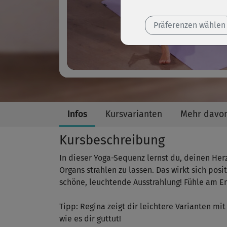
Präferenzen wählen
Infos
Kursvarianten
Mehr davo
Kursbeschreibung
In dieser Yoga-Sequenz lernst du, deinen Her
Organs strahlen zu lassen. Das wirkt sich pos
schöne, leuchtende Ausstrahlung! Fühle am En
Tipp: Regina zeigt dir leichtere Varianten mi
wie es dir guttut!