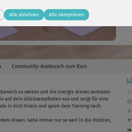
Video
Alle ablehnen
Alle akzeptieren
Se
ans
se
n
Community-Austausch zum Kurs
W
ein
zbereich zu weiten und die Energie dieses zentralen
itiv auf dein Glücksempfinden aus und sorgt für eine
de in dich hinein und spüre dem Training nach.
Nac
t dem Kissen. Gehe immer nur so weit in die Position,