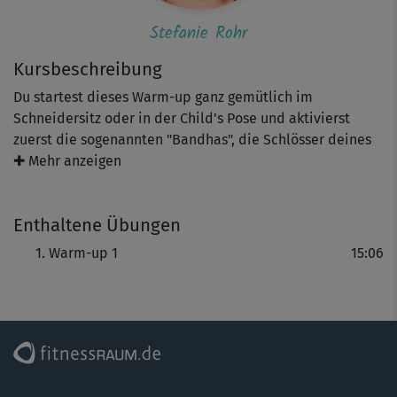
Stefanie Rohr
Kursbeschreibung
Du startest dieses Warm-up ganz gemütlich im
Schneidersitz oder in der Child's Pose und aktivierst
zuerst die sogenannten "Bandhas", die Schlösser deines
Körpers. Das zentriert deine Energie im Körper! Aus dem
✚ Mehr anzeigen
Vierfüßlerstand heraus mobilisierst du den Rest deiner
Muskulatur.
Enthaltene Übungen
Warm-up 1
15:06