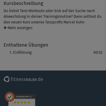
Kursbeschreibung
Du liebst Tanz-Workouts oder bist auf der Suche nach
Abwechslung in deiner Trainingsroutine? Dann solltest du
den neuen Kurs unseres Tanzprofis Marcel Kuhn
ausprobieren! “AeroDance” ist perfekt für deine
✚ Mehr anzeigen
Koordination, Kondition, Fettverbrennung – und dein
Glückshormonlevel!
Enthaltene Übungen
So geht's: Starte mit dem Warm-up, lerne die Choreo, gib
Einführung
00:52
gemeinsam mit Marcel alles und belohne deinen Körper
mit dem Cooldown.