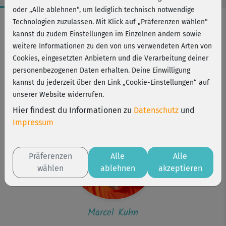
oder „Alle ablehnen“, um lediglich technisch notwendige
Workout-Facts
Technologien zuzulassen. Mit Klick auf „Präferenzen wählen“
kannst du zudem Einstellungen im Einzelnen ändern sowie
leicht
weitere Informationen zu den von uns verwendeten Arten von
1 Min
Cookies, eingesetzten Anbietern und die Verarbeitung deiner
Marcel Kuhn
personenbezogenen Daten erhalten. Deine Einwilligung
kannst du jederzeit über den Link „Cookie-Einstellungen“ auf
Kurs ist Bestandteil von
unserer Website widerrufen.
Dance now!
Hier findest du Informationen zu
Datenschutz
und
Impressum
Präferenzen
Alle
Alle
wählen
ablehnen
akzeptieren
Marcel Kuhn