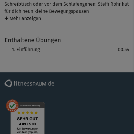
Schreibtisch oder vor dem Schlafengehen: Steffi Rohr hat
für dich neun kleine Bewegungspausen
zusammengestellt, die einfach immer passen und immer
✚ Mehr anzeigen
guttun. Jede Einheit ist rund 8 Minuten kurz und hat ihren
eigenen Schwerpunkt. Ob Entspannung, Energie-Push,
Enthaltene Übungen
Yoga oder Mobilisierung, wähle stets das Workout,
wonach dir gerade ist – und gönne dir eine aktive Pause.
Einführung
00:54