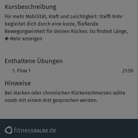
Kursbeschreibung
Für mehr Mobilität, Kraft und Leichtigkeit: Steffi Rohr
begleitet dich durch eine kurze, fließende
Bewegungseinheit für deinen Rücken. Du findest Länge,
lässt los und mobilisierst Wirbelsäule, Schultern und
✚ Mehr anzeigen
Nacken in alle Richtungen. Sanfte Übungen zur Kräftigung
deiner Rückenmuskulatur und ein bewusstes Nachspüren
Enthaltene Übungen
zum Abschluss runden diesen wohltuenden Flow perfekt
ab.
Flow 1
21:50
Hinweise
Bei starken oder chronischen Rückenschmerzen sollte
vorab mit einem Arzt gesprochen werden.