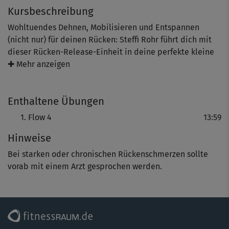
Kursbeschreibung
Wohltuendes Dehnen, Mobilisieren und Entspannen
(nicht nur) für deinen Rücken: Steffi Rohr führt dich mit
dieser Rücken-Release-Einheit in deine perfekte kleine
Auszeit für zwischendurch. Du bewegst sanft Rücken,
✚ Mehr anzeigen
Schultern und Nacken und findest bewusst Länge,
Rotation und Rundung – sowie Weite in deinem
Enthaltene Übungen
Herzraum.
Flow 4
13:59
Hinweise
Bei starken oder chronischen Rückenschmerzen sollte
vorab mit einem Arzt gesprochen werden.