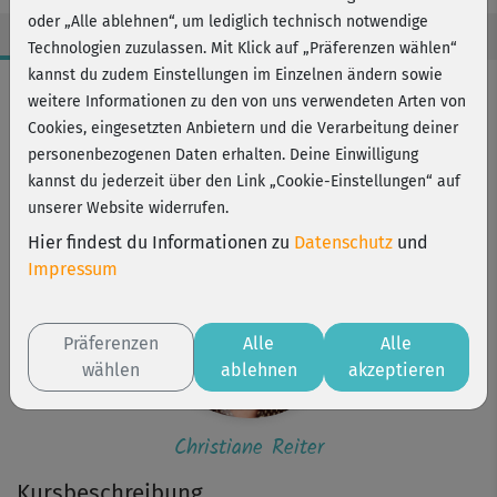
oder „Alle ablehnen“, um lediglich technisch notwendige
Technologien zuzulassen. Mit Klick auf „Präferenzen wählen“
kannst du zudem Einstellungen im Einzelnen ändern sowie
Workout-Facts
weitere Informationen zu den von uns verwendeten Arten von
leicht
Cookies, eingesetzten Anbietern und die Verarbeitung deiner
personenbezogenen Daten erhalten. Deine Einwilligung
2 Min
kannst du jederzeit über den Link „Cookie-Einstellungen“ auf
Christiane Reiter
unserer Website widerrufen.
Hier findest du Informationen zu
Datenschutz
und
Impressum
Präferenzen
Alle
Alle
wählen
ablehnen
akzeptieren
Christiane Reiter
Kursbeschreibung