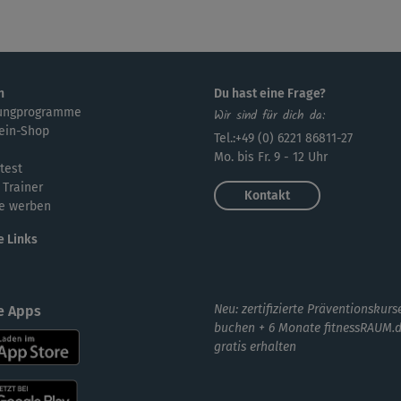
Auc
mac
n
Du hast eine Frage?
ungprogramme
Wir sind für dich da:
ein-Shop
Wie
Tel.:+49 (0) 6221 86811-27
Mo. bis Fr. 9 - 12 Uhr
test
 Trainer
Kontakt
e werben
ich
e Links
Mit
Neu: zertifizierte Präventionskurs
e Apps
buchen + 6 Monate fitnessRAUM.
gratis erhalten