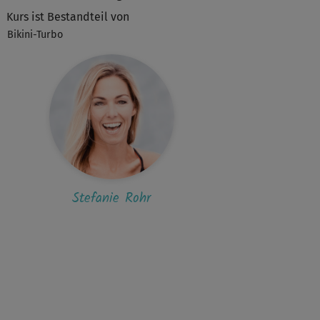
Kurs ist Bestandteil von
Bikini-Turbo
A
Alexandra115
o, wenn dieser Kurs Level 1 sein soll, dann
 ich hier falsch.
 heutige Kurs...
A
Alexandra479
öner Kurs. Danke Steffi.
Stefanie Rohr
A
Angela 905
h dieser Kurs von Steffi ist
echslungsreich und anspruchsvoll. Toller
s von...
N
Na_Tascha