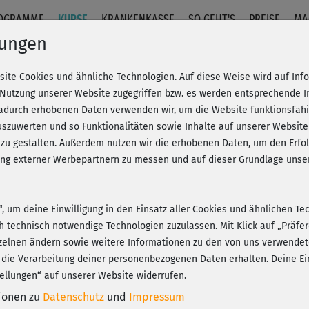
OGRAMME
KURSE
KRANKENKASSE
SO GEHT'S
PREISE
MA
lungen
site Cookies und ähnliche Technologien. Auf diese Weise wird auf In
 komplett
 Nutzung unserer Website zugegriffen bzw. es werden entsprechende 
dadurch erhobenen Daten verwenden wir, um die Website funktionsfähig
szuwerten und so Funktionalitäten sowie Inhalte auf unserer Website
Fr
eren!
20% Rabatt + Wunsch-Goodie
 zu gestalten. Außerdem nutzen wir die erhobenen Daten, um den Er
Be
hung externer Werbepartnern zu messen und auf dieser Grundlage un
n“, um deine Einwilligung in den Einsatz aller Cookies und ähnlichen Te
Dan
ch technisch notwendige Technologien zuzulassen. Mit Klick auf „Präf
Wor
Play
zelnen ändern sowie weitere Informationen zu den von uns verwendet
 die Verarbeitung deiner personenbezogenen Daten erhalten. Deine Ein
ellungen“ auf unserer Website widerrufen.
tionen zu
Datenschutz
und
Impressum
Ich