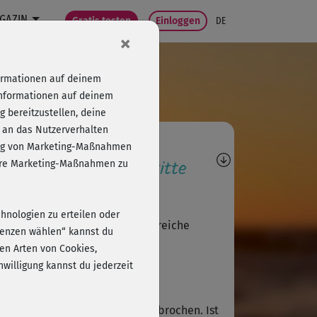
GAZIN
Gratis testen
Einloggen
DE
×
formationen auf deinem
Informationen auf deinem
 bereitzustellen, deine
 an das Nutzerverhalten
agen, Antworten,
folg von Marketing-Maßnahmen
wertungen, Fortschritte
sere Marketing-Maßnahmen zu
S
Sarah714
chnologien zu erteilen oder
ke für das tolle, abwechslungsreiche
erenzen wählen“ kannst du
kout!
en Arten von Cookies,
willigung kannst du jederzeit
G
Gabriela454
 habe im Wormup bereits abgebrochen. Ist