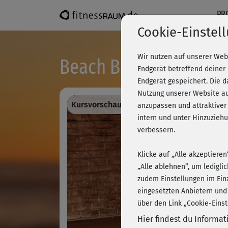
PR
Cookie-Einstel
Wir nutzen auf unserer Web
Beach Body Series 2 -
Endgerät betreffend deiner
Endgerät gespeichert. Die 
Nutzung unserer Website au
Kursvorschau - Anmelden und alles traini
anzupassen und attraktiver
intern und unter Hinzuzie
verbessern.
Klicke auf „Alle akzeptiere
„Alle ablehnen“, um ledigli
zudem Einstellungen im Ein
eingesetzten Anbietern und
über den Link „Cookie-Einst
Hier findest du Informa