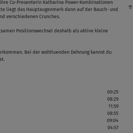
d ihre Co-Presenterin Katharina Power-Kombinationen
atte liegt das Hauptaugenmerk dann auf der Bauch- und
nd verschiedenen Crunches.
Als
utsamen Positionswechsel deshalb als aktive kleine
bin
Der
nterkommen. Bei der wohltuenden Dehnung kannst du
at.
Sch
00:25
08:29
Auc
11:59
abw
08:55
Kur
09:04
04:57