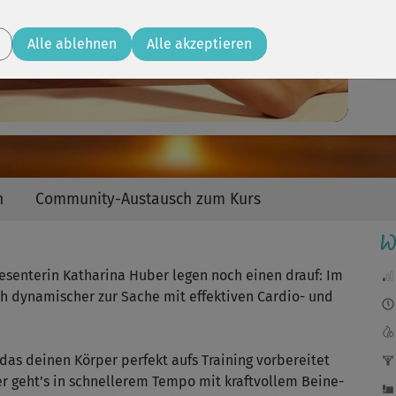
Video
mir
Alle ablehnen
Alle akzeptieren
war
gut
n
Community-Austausch zum Kurs
W
Sup
resenterin Katharina Huber legen noch einen drauf: Im
ch dynamischer zur Sache mit effektiven Cardio- und
Abw
as deinen Körper perfekt aufs Training vorbereitet
dy
er geht’s in schnellerem Tempo mit kraftvollem Beine-
Zeit