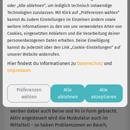
Michaela Süßbauer
oder „Alle ablehnen“, um lediglich technisch notwendige
Technologien zuzulassen. Mit Klick auf „Präferenzen wählen“
kannst du zudem Einstellungen im Einzelnen ändern sowie
Ein Powerworkout für Powerfrauen: Michaela
weitere Informationen zu den von uns verwendeten Arten von
Süßbauer präsentiert einen intensiven Mix aus
Cookies, eingesetzten Anbietern und die Verarbeitung deiner
BBP-Kurs und Cardio-Training
. Durchhalten lohnt –
personenbezogenen Daten erhalten. Deine Einwilligung
für einen tollen Body, straffe Konturen, weniger
kannst du jederzeit über den Link „Cookie-Einstellungen“ auf
Fett & Gewicht und mehr Kondition!
unserer Website widerrufen.
Los geht's mit einem Cardio-Programm, das es in
Hier findest du Informationen zu
Datenschutz
und
sich hat. Viele Jumps und spritzige Bewegungen
Impressum
bringen selbst ambitionierte Fitness-Fans ins
Schwitzen und kurbeln den Stoffwechsel an.
Präferenzen
Alle
Alle
wählen
ablehnen
akzeptieren
Schon nach wenigen Minuten läuft die
Fettverbrennung auf Hochtouren! Quasi "nebenbei"
werden dabei auch Beine und Po in Form gebracht.
Aktiv angesteuert wird die Muskulatur auch im
Mittelteil – so haben Problemzonen an Bauch,