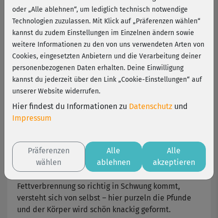
Outlaw
oder „Alle ablehnen“, um lediglich technisch notwendige
Technologien zuzulassen. Mit Klick auf „Präferenzen wählen“
kannst du zudem Einstellungen im Einzelnen ändern sowie
Ganzkörper-Training ohne teure Geräte – und ohne
weitere Informationen zu den von uns verwendeten Arten von
Kompromisse: Jimmy Outlaw und Vanessa Daut
Cookies, eingesetzten Anbietern und die Verarbeitung deiner
zeigen intensive Übungen für einen perfekt
personenbezogenen Daten erhalten. Deine Einwilligung
ausdefinierten, sexy Body. Gearbeitet wird
kannst du jederzeit über den Link „Cookie-Einstellungen“ auf
ausschließlich mit dem eigenen Körpergewicht
unserer Website widerrufen.
und ein paar einfachen Hilfsmitteln wie
Wasserflaschen.
Hier findest du Informationen zu
Datenschutz
und
Impressum
Alle wichtigen Hauptmuskelgruppen werden
gekräftigt und gedehnt, die Konturen gestrafft und
Präferenzen
Alle
Alle
die Ausdauer und Koordination spürbar verbessert.
wählen
ablehnen
akzeptieren
Dass bei Jimmys Functional Workout auch die
Fettverbrennung so richtig in Schwung kommt,
versteht sich von selbst – hier purzeln die Pfunde
und der Körper wird schön knackig geformt.