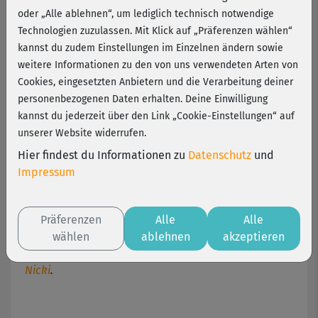
oder „Alle ablehnen“, um lediglich technisch notwendige
Beine, Po und Bauch hin zu mehr Definition. Dabei
Technologien zuzulassen. Mit Klick auf „Präferenzen wählen“
wird nicht nur die dortige Muskulatur gefordert,
kannst du zudem Einstellungen im Einzelnen ändern sowie
sondern auch dein Herz-Kreislauf-System in
weitere Informationen zu den von uns verwendeten Arten von
Schwung gebracht.
Cookies, eingesetzten Anbietern und die Verarbeitung deiner
Neben dem Komplettkurs mit Mobility-Flow und
personenbezogenen Daten erhalten. Deine Einwilligung
Cooldown stehen dir das Warm-up und die
kannst du jederzeit über den Link „Cookie-Einstellungen“ auf
Entspannungseinheit auch einzeln zur Verfügung –
unserer Website widerrufen.
perfekt, wenn du dich nach einem langen Tag kurz
Hier findest du Informationen zu
Datenschutz
und
durchbewegen oder runterkommen möchtest.
Impressum
Die Übungen sind für Anfänger und Fortgeschrittene
gleichermaßen geeignet. Bei Gelenkproblemen
Präferenzen
Alle
Alle
solltest du vorher einen Arzt um Rat fragen.
wählen
ablehnen
akzeptieren
Jetzt neu bei fitnessRAUM.de –
Bauch, Beine, Po mit
Nicki
.