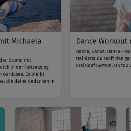
it Michaela
Dance Workout m
Dance, Dance, Dance – wa
trainierst du sanft den g
 den Strand mit
Kreislauf-System. On top 
ich in der Fortsetzung
n Gardasee. Es bleibt
sse, die deine Gedanken in