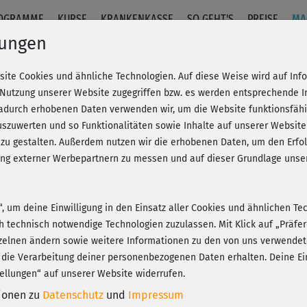
OGRAMME
KURSE
KRANKENKASSE
SO GEHT'S
PREISE
MA
lungen
site Cookies und ähnliche Technologien. Auf diese Weise wird auf In
 Nutzung unserer Website zugegriffen bzw. es werden entsprechende 
dadurch erhobenen Daten verwenden wir, um die Website funktionsfähig
szuwerten und so Funktionalitäten sowie Inhalte auf unserer Website
 zu gestalten. Außerdem nutzen wir die erhobenen Daten, um den Er
hung externer Werbepartnern zu messen und auf dieser Grundlage un
n“, um deine Einwilligung in den Einsatz aller Cookies und ähnlichen Te
ch technisch notwendige Technologien zuzulassen. Mit Klick auf „Präf
zelnen ändern sowie weitere Informationen zu den von uns verwendet
 die Verarbeitung deiner personenbezogenen Daten erhalten. Deine Ein
ellungen“ auf unserer Website widerrufen.
tionen zu
Datenschutz
und
Impressum