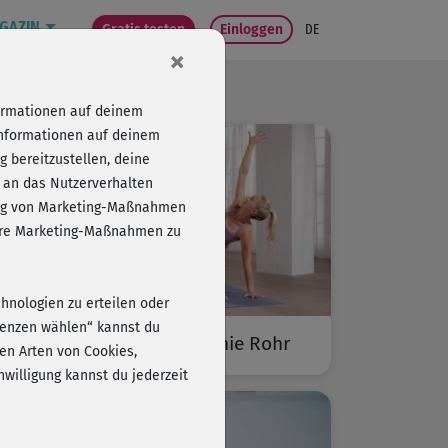
GAZIN
Gratis testen
Einloggen
DE
×
formationen auf deinem
Informationen auf deinem
 bereitzustellen, deine
 an das Nutzerverhalten
folg von Marketing-Maßnahmen
sere Marketing-Maßnahmen zu
chnologien zu erteilen oder
erenzen wählen“ kannst du
Bodega moves® mit Stefanie Rohr
en Arten von Cookies,
willigung kannst du jederzeit