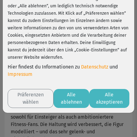
Süßbauer
oder „Alle ablehnen“, um lediglich technisch notwendige
Technologien zuzulassen. Mit Klick auf „Präferenzen wählen“
kannst du zudem Einstellungen im Einzelnen ändern sowie
Top in Form von Kopf bis Fuß!
Der neue
weitere Informationen zu den von uns verwendeten Arten von
Bodyshaping-Kurs
mit Michaela Süßbauer
Cookies, eingesetzten Anbietern und die Verarbeitung deiner
kombiniert hochwirksame Übungen zum Formen,
personenbezogenen Daten erhalten. Deine Einwilligung
Straffen, Fett verbrennen.
kannst du jederzeit über den Link „Cookie-Einstellungen“ auf
unserer Website widerrufen.
Der Kreislauf kommt in Schwung und der Body
ruckzuck in Shape. Ein toller Fitness-Kurs mit vielen
Hier findest du Informationen zu
Datenschutz
und
Schwerpunkt- & Kurzprogrammen, unter anderem
Impressum
für Bauch, Beine, Po oder einen starken Rücken.
Präferenzen
Alle
Alle
Das effektive Ganzkörper-Workout mit Michaela
wählen
ablehnen
akzeptieren
Süßbauer besteht aus Kräftigungs- und
Ausdauerübungen und bietet Leistungslevels
sowohl für Einsteiger als auch ambitioniertere
Fitness-Fans. Die Haltung wird verbessert, die Figur
modelliert – und das sehr gelenk- und