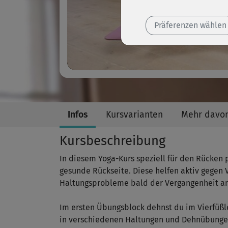
Präferenzen wählen
Infos
Kursvarianten
Mehr davo
Kursbeschreibung
In diesem Yoga-Kurs speziell für den Rücken 
gesunde Rückseite. Diese helfen aktiv gege
Haltungsprobleme bald der Vergangenheit a
Im ersten Übungsblock dehnst du im Vierfüß
in verschiedenen Haltungen und Dehnübungen