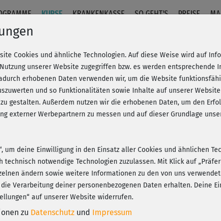
OGRAMME
KURSE
KRANKENKASSE
SO GEHT'S
PREISE
MA
lungen
site Cookies und ähnliche Technologien. Auf diese Weise wird auf In
 Nutzung unserer Website zugegriffen bzw. es werden entsprechende 
dadurch erhobenen Daten verwenden wir, um die Website funktionsfähig
szuwerten und so Funktionalitäten sowie Inhalte auf unserer Website
Fr
eren!
20% Rabatt + Wunsch-Goodie
 zu gestalten. Außerdem nutzen wir die erhobenen Daten, um den Er
Be
hung externer Werbepartnern zu messen und auf dieser Grundlage un
J
n“, um deine Einwilligung in den Einsatz aller Cookies und ähnlichen Te
Per
ch technisch notwendige Technologien zuzulassen. Mit Klick auf „Präf
Üb
Play
zelnen ändern sowie weitere Informationen zu den von uns verwendet
 die Verarbeitung deiner personenbezogenen Daten erhalten. Deine Ein
ellungen“ auf unserer Website widerrufen.
tionen zu
Datenschutz
und
Impressum
Tut