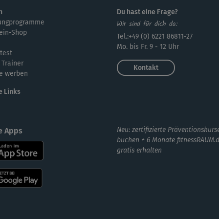
n
Du hast eine Frage?
ungprogramme
Wir sind für dich da:
ein-Shop
Tel.:+49 (0) 6221 86811-27
Im
Mo. bis Fr. 9 - 12 Uhr
Kei
test
 Trainer
Kontakt
e werben
e Links
Neu: zertifizierte Präventionskurs
e Apps
buchen + 6 Monate fitnessRAUM.
gratis erhalten