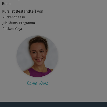
M
Michaela310
Buch
 hat gutgetan, danke!
Kurs ist Bestandteil von
Rückenfit easy
Jubiläums-Programm
S
Susanne483
Rücken-Yoga
len Dank, tat total gut
S
Silke733
nke
U
Ute945
ke für den Kurs
Ranja Weis
N
NicoleB
n Lieblingskurs um 5 Uhr morgens 🙂