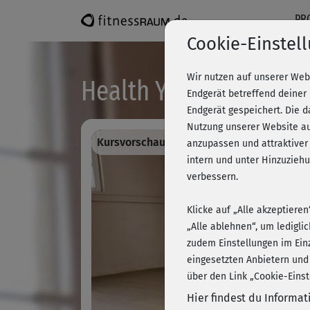
PR
Cookie-Einstel
Wir nutzen auf unserer Web
Health Yoga - Rücken
Endgerät betreffend deiner
Endgerät gespeichert. Die 
Nutzung unserer Website au
Kursvorschau - Anmelden und alles traini
anzupassen und attraktiver
intern und unter Hinzuzie
verbessern.
Klicke auf „Alle akzeptiere
„Alle ablehnen“, um ledigli
zudem Einstellungen im Ein
eingesetzten Anbietern und
über den Link „Cookie-Einst
Hier findest du Informa