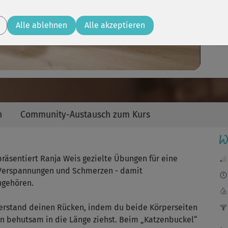
Video
Alle ablehnen
Alle akzeptieren
Ein
öft
I
an
n
Community-Austausch zum Kurs
W
seh
präsentiert Ranja Weis gezielte Übungen für eine
n Verspannungen und Schmerzen - damit
ngehören.
Tut
lerstand deinen Rücken, indem du beide Körperseiten
 behutsam in die Länge ziehst. Beim „Katzenbuckel“