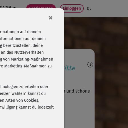
GAZIN
Gratis testen
Einloggen
DE
×
formationen auf deinem
Informationen auf deinem
 bereitzustellen, deine
 an das Nutzerverhalten
agen, Antworten,
folg von Marketing-Maßnahmen
wertungen, Fortschritte
sere Marketing-Maßnahmen zu
Johanna648
chnologien zu erteilen oder
fekt für Schreibtischtäter:innen und schöne
erenzen wählen“ kannst du
ungen
en Arten von Cookies,
willigung kannst du jederzeit
A
Alice509
 wirklich gut!