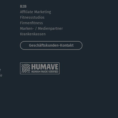
B2B
Joshua
Affiliate Marketing
Fitnessstudios
mer wieder ein Genuß. Nach dem Aufwachen.
Firmenfitness
ne hektischen Bewegungen, kein Gehopse,...
Marken- / Medienpartner
Krankenkassen
Geschäftskunden-Kontakt
e
de