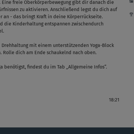
. Eine freie Oberkörperbewegung gibt dir danach die
fnissen zu aktivieren. Anschließend legst du dich auf
das
an - das bringt Kraft in deine Körperrückseite.
d die Kinderhaltung entspannen zwischendurch
l.
Vie
e Drehhaltung mit einem unterstützenden Yoga-Block
. Rolle dich am Ende schaukelnd nach oben.
ga benötigst, findest du im Tab „Allgemeine Infos“.
da
18:21
dan
Mei