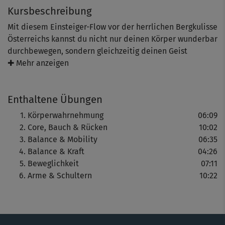
Kursbeschreibung
Mit diesem Einsteiger-Flow vor der herrlichen Bergkulisse
Österreichs kannst du nicht nur deinen Körper wunderbar
durchbewegen, sondern gleichzeitig deinen Geist
entspannen. Das Workout für Einsteiger kombiniert
✚ Mehr anzeigen
klassische Pilates-Elemente mit Kräftigungsübungen für
den ganzen Body und entspannenden Stretching-
Enthaltene Übungen
Einheiten für die Seele. Fitness-Expertin Michaela
Süßbauer führt dich langsam ins - mit der Atmung
Körperwahrnehmung
06:09
begleitete - Training ein und macht dir alle Übungen
Core, Bauch & Rücken
10:02
genau vor.
Balance & Mobility
06:35
Balance & Kraft
04:26
Hinweis: Geh bei allen Übungen immer nur so weit, dass
Beweglichkeit
07:11
es sich für dich gut anfühlt. Fordere, aber überfordere
Arme & Schultern
10:22
dich nicht!